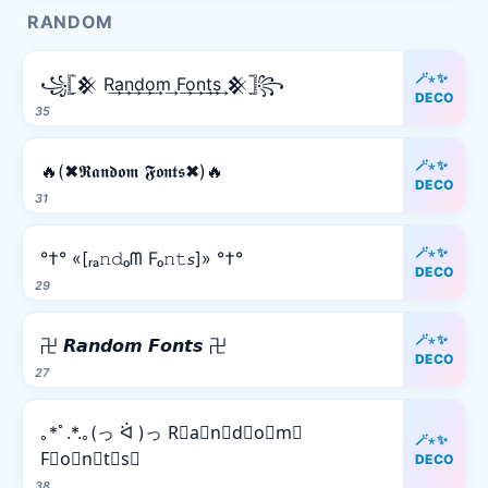
RANDOM
🪄⋆✨
꧁𓊈𒆜 R͢a͢n͢d͢o͢m͢ F͢o͢n͢t͢s͢ 𒆜𓊉꧂
DECO
35
🪄⋆✨
🔥(✖𝕽𝖆𝖓𝖉𝖔𝖒 𝕱𝖔𝖓𝖙𝖘✖)🔥
DECO
31
🪄⋆✨
°†° «[ᵣₐ𝚗𝚍ₒᗰ Fₒ𝚗𝚝𝘴]» °†°
DECO
29
🪄⋆✨
卍 𝙍𝙖𝙣𝙙𝙤𝙢 𝙁𝙤𝙣𝙩𝙨 卍
DECO
27
｡*ﾟ.*.｡(っ ᐛ )っ R⃒a⃒n⃒d⃒o⃒m⃒
🪄⋆✨
F⃒o⃒n⃒t⃒s⃒
DECO
38