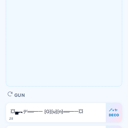
GUN
🪄⋆✨
💥▄︻デ══━一 ⁅G⁆⁅u⁆⁅n⁆══━一💥
DECO
25