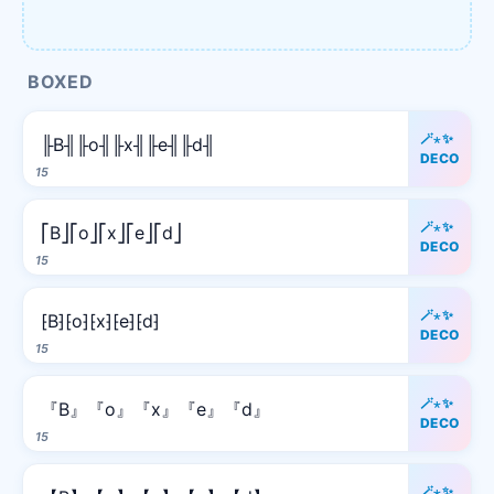
BOXED
🪄⋆✨
╟B╢╟o╢╟x╢╟e╢╟d╢
DECO
15
🪄⋆✨
⎡B⎦⎡o⎦⎡x⎦⎡e⎦⎡d⎦
DECO
15
🪄⋆✨
⁅B⁆⁅o⁆⁅x⁆⁅e⁆⁅d⁆
DECO
15
🪄⋆✨
『B』『o』『x』『e』『d』
DECO
15
🪄⋆✨