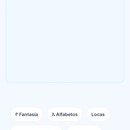
ᠻ Fantasía
𝙰 Alfabetos
Locas