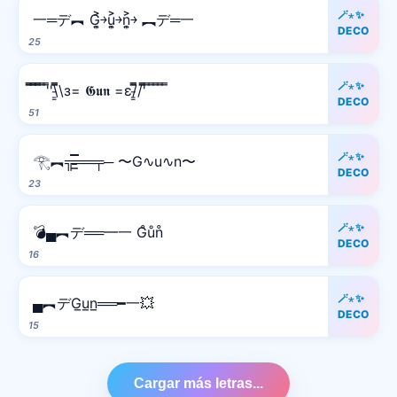
🪄⋆✨
一═デ︻ G͎͍͐￫u͎͍͐￫n͎͍͐￫ ︻デ═一
DECO
25
🪄⋆✨
̿̿ ̿̿ ̿̿ ̿'̿'\̵͇̿̿\з= 𝕲𝖚𝖓 =ε/̵͇̿̿/'̿̿ ̿ ̿ ̿ ̿ ̿
DECO
51
🪄⋆✨
𓂀︻╦̵̵͇̿̿̿̿══╤─ 〜G∿u∿n〜
DECO
23
🪄⋆✨
💣▄︻デ══━一 G̊ůn̊
DECO
16
🪄⋆✨
▄︻デG̲u̲n̲══━一💥
DECO
15
Cargar más letras...