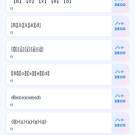
【B】【o】【x】【e】【d】
DECO
15
🪄⋆✨
⦏B̂⦎⦏ô⦎⦏x̂⦎⦏ê⦎⦏d̂⦎
DECO
15
🪄⋆✨
[B̲̅][o̲̅][x̲̅][e̲̅][d̲̅]
DECO
15
🪄⋆✨
⟦B⟧⟦o⟧⟦x⟧⟦e⟧⟦d⟧
DECO
15
🪄⋆✨
⦑B⦒⦑o⦒⦑x⦒⦑e⦒⦑d⦒
DECO
15
🪄⋆✨
⧼B̼⧽⧼o̼⧽⧼x̼⧽⧼e̼⧽⧼d̼⧽
DECO
15