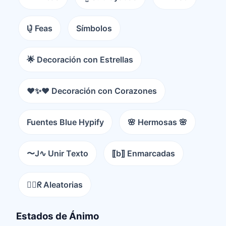
U̵̮̽ Feas
Símbolos
🌟 Decoración con Estrellas
❤️✨❤️ Decoración con Corazones
Fuentes Blue Hypify
🌸 Hermosas 🌸
〜J∿ Unir Texto
⟦b⟧ Enmarcadas
😵‍💫ᖇ Aleatorias
Estados de Ánimo