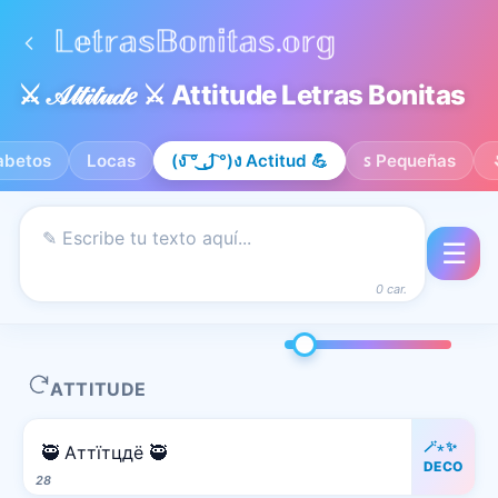
⚔️ 𝒜𝓉𝓉𝒾𝓉𝓊𝒹𝑒 ⚔️ Attitude Letras Bonitas
fabetos
Locas
(ง ͠° ͟ل͜ ͡°)ง Actitud 💪
ꜱ Pequeñas
☰
0 car.
ATTITUDE
🪄⋆✨
🥷 Аттїтцдё 🥷
DECO
28