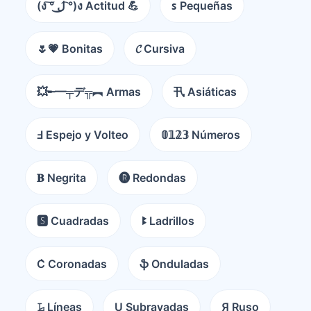
(ง ͠° ͟ل͜ ͡°)ง Actitud 💪
ꜱ Pequeñas
🌷💗 Bonitas
𝓒 Cursiva
💥╾━╤デ╦︻ Armas
卂 Asiáticas
Ⅎ Espejo y Volteo
𝟘𝟙𝟚𝟛 Números
𝐁 Negrita
🅡 Redondas
🆂 Cuadradas
ꔪ Ladrillos
C͛ Coronadas
ֆ Onduladas
𝙻̷ Líneas
U̺ Subrayadas
Я Ruso