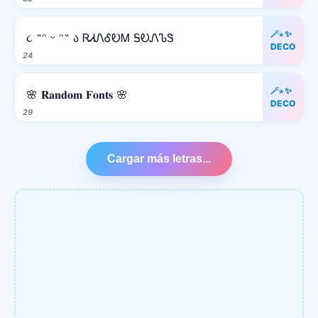
🪄⋆✨
૮ ˶ᵔ ᵕ ᵔ˶ ა ᏒᏗᏁᎴᎧᎷ ᎦᎧᏁᏖᏕ
DECO
24
🪄⋆✨
🌸 𝐑𝐚𝐧𝐝𝐨𝐦 𝐅𝐨𝐧𝐭𝐬 🌸
DECO
29
Cargar más letras...