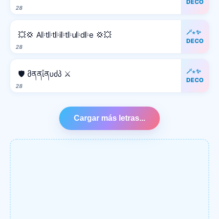
DECO
28
🪄⋆✨
💥💢 A𝄆t𝄆t𝄆i𝄆t𝄆u𝄆d𝄆e 💢💥
DECO
28
🪄⋆✨
🛡️ მནནἶནυძპ ⚔️
DECO
28
Cargar más letras...