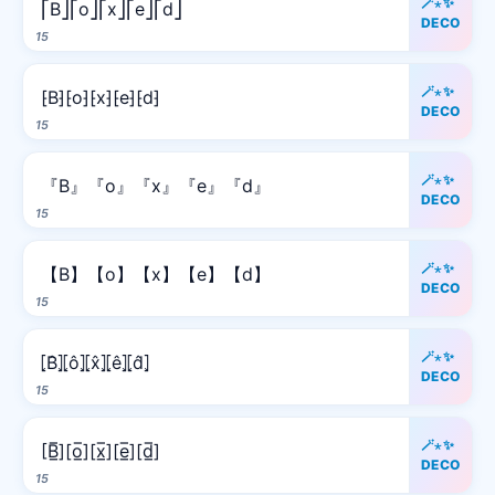
🪄⋆✨
⎡B⎦⎡o⎦⎡x⎦⎡e⎦⎡d⎦
DECO
15
🪄⋆✨
⁅B⁆⁅o⁆⁅x⁆⁅e⁆⁅d⁆
DECO
15
🪄⋆✨
『B』『o』『x』『e』『d』
DECO
15
🪄⋆✨
【B】【o】【x】【e】【d】
DECO
15
🪄⋆✨
⦏B̂⦎⦏ô⦎⦏x̂⦎⦏ê⦎⦏d̂⦎
DECO
15
🪄⋆✨
[B̲̅][o̲̅][x̲̅][e̲̅][d̲̅]
DECO
15