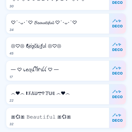
DECO
30
🪄⋆✨
♡´･ᴗ･`♡ 𝓑𝓮𝓪𝓾𝓽𝓲𝓯𝓾𝓵 ♡´･ᴗ･`♡
DECO
34
🪄⋆✨
𑁍♡𑁍 ϐִׂ໋֢࣪ᧉ᩠ִׂ֗αׂׅׅυִ໋֗ȶׂׅ݂࣭݂ꪱׅ࣪ƒִ֗υᥣ 𑁍♡𑁍
DECO
45
🪄⋆✨
— ♡ ᥇ꫀꪖꪊꪻﺃᠻꪊꪶ ♡ —
DECO
17
🪄⋆✨
෴❤️෴ ꔪ𖤟𖤬ꚶ𖢧ꛈꘘꚶꚳ ෴❤️෴
DECO
22
🪄⋆✨
🎀💞🎀 𝙱𝚎𝚊𝚞𝚝𝚒𝚏𝚞𝚕 🎀💞🎀
DECO
32