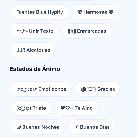
Fuentes Blue Hypify
🌸 Hermosas 🌸
〜J∿ Unir Texto
⟦b⟧ Enmarcadas
😵‍💫ᖇ Aleatorias
Estados de Ánimo
☞ó ͜つò☞ Emoticonos
ദ്ദി(ᵔᗜᵔ) Gracias
(ಥ ͜ʖಥ) Triste
♥♡~ Te Amo
🌙 Buenas Noches
☀️ Buenos Días