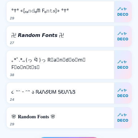
🪄⋆✨
°†° «[ᵣₐ𝚗𝚍ₒᗰ Fₒ𝚗𝚝𝘴]» °†°
DECO
29
🪄⋆✨
卍 𝙍𝙖𝙣𝙙𝙤𝙢 𝙁𝙤𝙣𝙩𝙨 卍
DECO
27
｡*ﾟ.*.｡(っ ᐛ )っ R⃒a⃒n⃒d⃒o⃒m⃒
🪄⋆✨
F⃒o⃒n⃒t⃒s⃒
DECO
38
🪄⋆✨
૮ ˶ᵔ ᵕ ᵔ˶ ა ᏒᏗᏁᎴᎧᎷ ᎦᎧᏁᏖᏕ
DECO
24
🪄⋆✨
🌸 𝐑𝐚𝐧𝐝𝐨𝐦 𝐅𝐨𝐧𝐭𝐬 🌸
DECO
29