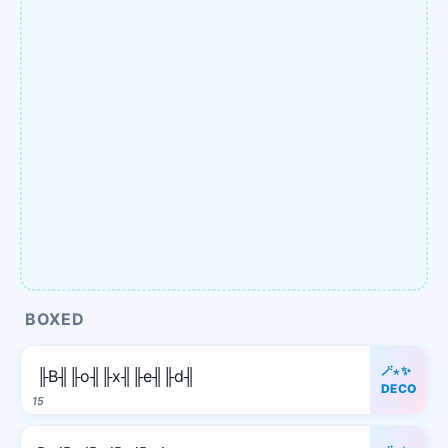
BOXED
🪄⋆✨
╟B╢╟o╢╟x╢╟e╢╟d╢
DECO
15