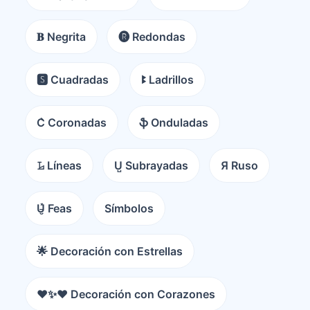
𝐁 Negrita
🅡 Redondas
🆂 Cuadradas
ꔪ Ladrillos
C͛ Coronadas
ֆ Onduladas
𝙻̷ Líneas
U̺ Subrayadas
Я Ruso
U̵̮̽ Feas
Símbolos
🌟 Decoración con Estrellas
❤️✨❤️ Decoración con Corazones