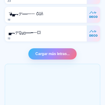
23
🪄⋆✨
💣▄︻デ══━一 G̊ůn̊
DECO
16
🪄⋆✨
▄︻デG̲u̲n̲══━一💥
DECO
15
Cargar más letras...