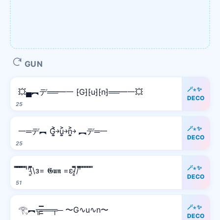
GUN
🪄⋆✨
💥▄︻デ══━一 ⁅G⁆⁅u⁆⁅n⁆══━一💥
DECO
25
🪄⋆✨
一═デ︻ G͎͍͐￫u͎͍͐￫n͎͍͐￫ ︻デ═一
DECO
25
🪄⋆✨
̿̿ ̿̿ ̿̿ ̿'̿'\̵͇̿̿\з= 𝕲𝖚𝖓 =ε/̵͇̿̿/'̿̿ ̿ ̿ ̿ ̿ ̿
DECO
51
🪄⋆✨
𓂀︻╦̵̵͇̿̿̿̿══╤─ 〜G∿u∿n〜
DECO