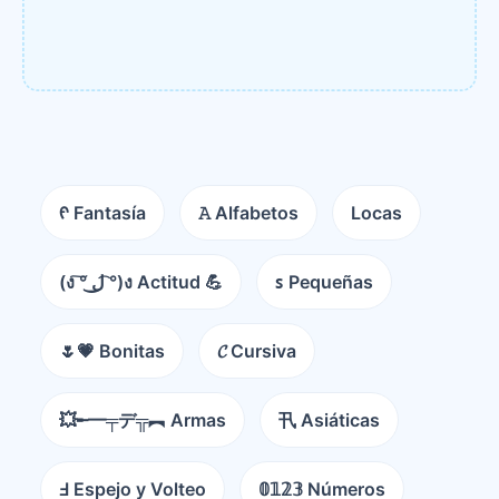
ᠻ Fantasía
𝙰 Alfabetos
Locas
(ง ͠° ͟ل͜ ͡°)ง Actitud 💪
ꜱ Pequeñas
🌷💗 Bonitas
𝓒 Cursiva
💥╾━╤デ╦︻ Armas
卂 Asiáticas
Ⅎ Espejo y Volteo
𝟘𝟙𝟚𝟛 Números