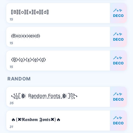
🪄⋆✨
⟦B⟧⟦o⟧⟦x⟧⟦e⟧⟦d⟧
DECO
15
🪄⋆✨
⦑B⦒⦑o⦒⦑x⦒⦑e⦒⦑d⦒
DECO
15
🪄⋆✨
⧼B̼⧽⧼o̼⧽⧼x̼⧽⧼e̼⧽⧼d̼⧽
DECO
15
RANDOM
🪄⋆✨
꧁𓊈𒆜 R͢a͢n͢d͢o͢m͢ F͢o͢n͢t͢s͢ 𒆜𓊉꧂
DECO
35
🪄⋆✨
🔥(✖𝕽𝖆𝖓𝖉𝖔𝖒 𝕱𝖔𝖓𝖙𝖘✖)🔥
DECO
31