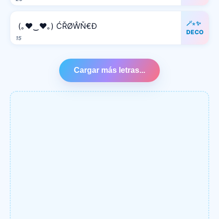
🪄⋆✨
(｡♥‿♥｡) ĆŘØŴŇ€Đ
DECO
15
Cargar más letras...