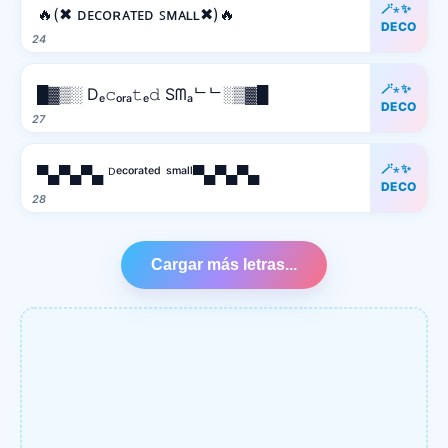
🪄⋆✨
🔥(✖ ᴅᴇᴄᴏʀᴀᴛᴇᴅ ꜱᴍᴀʟʟ✖)🔥
DECO
24
🪄⋆✨
█▓▒░ Dₑ𝚌ₒᵣₐ𝚝ₑ𝚍 Sᗰₐᄂᄂ░▒▓█
DECO
27
🪄⋆✨
▀▄▀▄▀▄ ᴰᵉᶜᵒʳᵃᵗᵉᵈ ˢᵐᵃˡˡ▀▄▀▄▀▄
DECO
28
Cargar más letras...