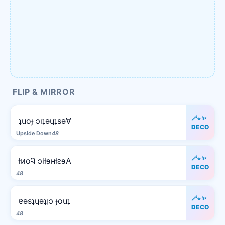
FLIP & MIRROR
🪄⋆✨
ʇuoɟ ɔıʇǝɥʇsǝ∀
DECO
Upside Down
48
🪄⋆✨
ƚᴎoᎸ ɔiƚɘʜƚꙅɘA
DECO
48
🪄⋆✨
ɐǝsʇɥǝʇᴉɔ ɟouʇ
DECO
48