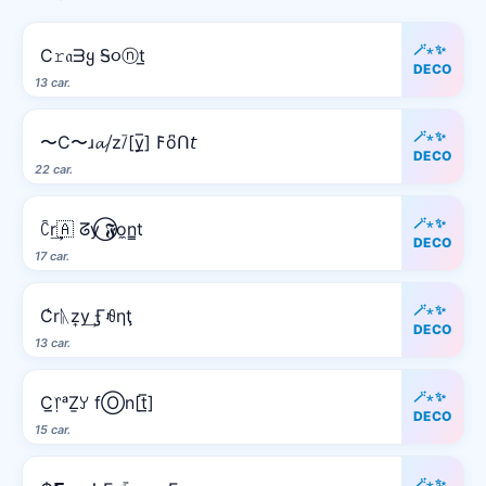
🪄⋆✨
C𝚛𝔞ᗱყ Ꭶ૦ⓝt̲
DECO
13 car.
🪄⋆✨
〜C〜ɹ𝓪⧸z⧶[y̲̅] 𐌅o͆ᑎ𝘵
DECO
22 car.
🪄⋆✨
ꉓr͢🇦 ᘔy⃝ 𝕱o̼n̳t
DECO
17 car.
🪄⋆✨
C̾rᚣz͎y͢ Ӻꆂηţ
DECO
13 car.
🪄⋆✨
C̲᥅ᵃẔꌦ fⓄn[t̲̅]
DECO
15 car.
🪄⋆✨