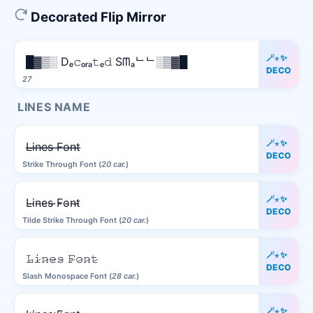
Decorated Flip Mirror
🪄⋆✨
█▓▒░ Dₑ𝚌ₒᵣₐ𝚝ₑ𝚍 Sᗰₐᄂᄂ░▒▓█
DECO
27
LINES NAME
🪄⋆✨
L̶i̶n̶e̶s̶ ̶F̶o̶n̶t̶
DECO
Strike Through Font (
20 car.
)
🪄⋆✨
L̴i̴n̴e̴s̴ ̴F̴o̴n̴t̴
DECO
Tilde Strike Through Font (
20 car.
)
🪄⋆✨
𝙻̷𝚒̷𝚗̷𝚎̷𝚜̷ 𝙵̷𝚘̷𝚗̷𝚝̷
DECO
Slash Monospace Font (
28 car.
)
🪄⋆✨