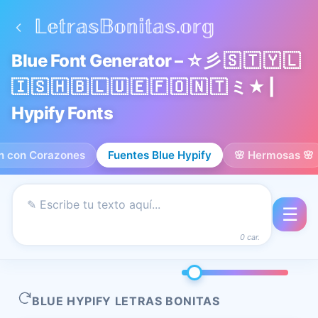
Blue Font Generator – ☆彡 🇸 🇹 🇾 🇱
🇮 🇸 🇭 🇧 🇱 🇺 🇪 🇫 🇴 🇳 🇹 ミ★ |
Hypify Fonts
n con Corazones
Fuentes Blue Hypify
🌸 Hermosas 🌸
☰
0 car.
BLUE HYPIFY LETRAS BONITAS