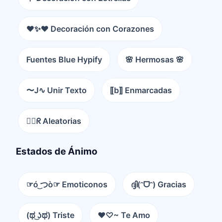
❤️✨❤️ Decoración con Corazones
Fuentes Blue Hypify
🌸 Hermosas 🌸
〜J∿ Unir Texto
⟦b⟧ Enmarcadas
😵‍💫ᖇ Aleatorias
Estados de Ánimo
☞ó ͜つò☞ Emoticonos
ദ്ദി(ᵔᗜᵔ) Gracias
(ಥ ͜ʖಥ) Triste
♥♡~ Te Amo