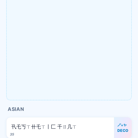
ASIAN
🪄⋆✨
卂乇丂ㄒ卄乇ㄒ丨匚 千ㄖ几ㄒ
DECO
35