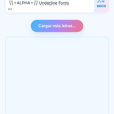
🪄⋆✨
⎝⎝✧ALPHA✧⎠⎠ U͙n͙d͙e͙r͙l͙i͙n͙e͙ F͙o͙n͙t͙s͙
DECO
53
Cargar más letras...