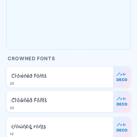
CROWNED FONTS
🪄⋆✨
C͛r͛o͛w͛n͛e͛d͛ F͛o͛n͛t͛s͛
DECO
25
🪄⋆✨
C̊r̊o̊ẘn̊e̊d̊ F̊o̊n̊t̊s̊
DECO
25
🪄⋆✨
ςŕόώήέȡ ғόήţş
DECO
13