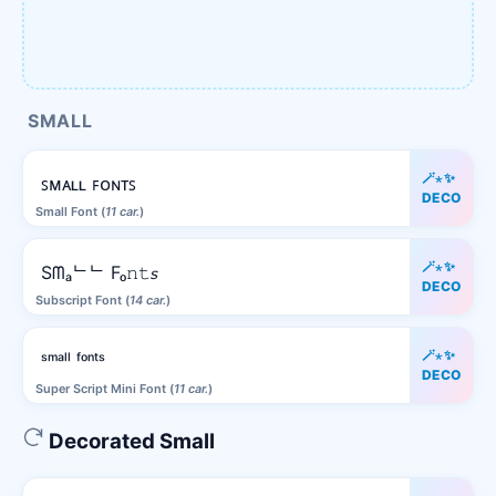
SMALL
🪄⋆✨
ꜱᴍᴀʟʟ ꜰᴏɴᴛꜱ
DECO
Small Font (
11 car.
)
🪄⋆✨
Sᗰₐᄂᄂ Fₒ𝚗𝚝𝘴
DECO
Subscript Font (
14 car.
)
🪄⋆✨
ˢᵐᵃˡˡ ᶠᵒⁿᵗˢ
DECO
Super Script Mini Font (
11 car.
)
Decorated Small