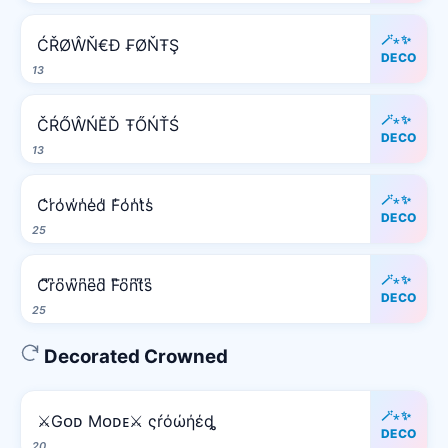
🪄⋆✨
ĆŘØŴŇ€Đ ₣ØŇŦŞ
DECO
13
🪄⋆✨
ČŔŐŴŃĔĎ ŦŐŃŤŚ
DECO
13
🪄⋆✨
C̾r̾o̾w̾n̾e̾d̾ F̾o̾n̾t̾s̾
DECO
25
🪄⋆✨
C͆r͆o͆w͆n͆e͆d͆ F͆o͆n͆t͆s͆
DECO
25
Decorated Crowned
🪄⋆✨
⚔️Gᴏᴅ Mᴏᴅᴇ⚔️ ςŕόώήέȡ
DECO
20