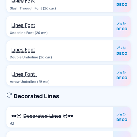
L̷i̷n̷e̷s̷ ̷F̷o̷n̷t̷
DECO
Slash Through Font (
20 car.
)
🪄⋆✨
L̲i̲n̲e̲s̲ ̲F̲o̲n̲t̲
DECO
Underline Font (
20 car.
)
🪄⋆✨
L̳i̳n̳e̳s̳ ̳F̳o̳n̳t̳
DECO
Double Underline (
20 car.
)
🪄⋆✨
L͢i͢n͢e͢s͢ F͢o͢n͢t͢
DECO
Arrow Underline (
19 car.
)
Decorated Lines
🪄⋆✨
🕶️😎 D̶e̶c̶o̶r̶a̶t̶e̶d̶ ̶L̶i̶n̶e̶s̶ 😎🕶️
DECO
42