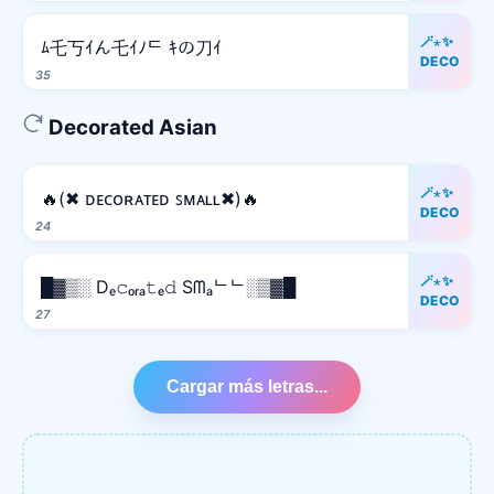
🪄⋆✨
ﾑ乇丂ｲん乇ｲﾉᄃ ｷの刀ｲ
DECO
35
Decorated Asian
🪄⋆✨
🔥(✖ ᴅᴇᴄᴏʀᴀᴛᴇᴅ ꜱᴍᴀʟʟ✖)🔥
DECO
24
🪄⋆✨
█▓▒░ Dₑ𝚌ₒᵣₐ𝚝ₑ𝚍 Sᗰₐᄂᄂ░▒▓█
DECO
27
Cargar más letras...