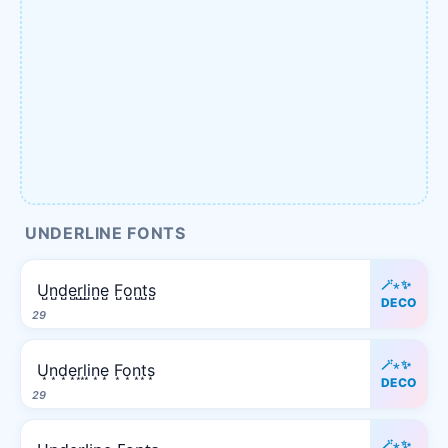
UNDERLINE FONTS
🪄⋆✨
U̺n̺d̺e̺r̺l̺i̺n̺e̺ F̺o̺n̺t̺s̺
DECO
29
🪄⋆✨
U͙n͙d͙e͙r͙l͙i͙n͙e͙ F͙o͙n͙t͙s͙
DECO
29
🪄⋆✨