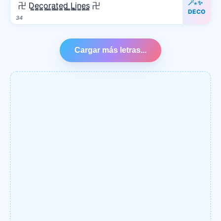
🪄⋆✨
卍 D̳e̳c̳o̳r̳a̳t̳e̳d̳ ̳L̳i̳n̳e̳s̳ 卍
DECO
34
Cargar más letras...