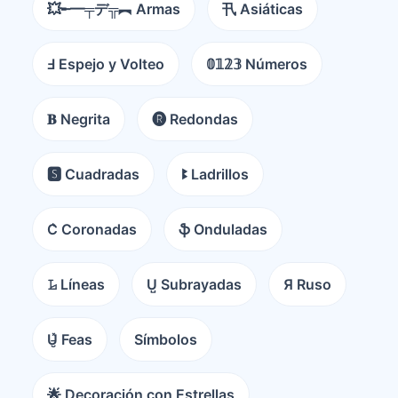
💥╾━╤デ╦︻ Armas
卂 Asiáticas
Ⅎ Espejo y Volteo
𝟘𝟙𝟚𝟛 Números
𝐁 Negrita
🅡 Redondas
🆂 Cuadradas
ꔪ Ladrillos
C͛ Coronadas
ֆ Onduladas
𝙻̷ Líneas
U̺ Subrayadas
Я Ruso
U̵̮̽ Feas
Símbolos
🌟 Decoración con Estrellas