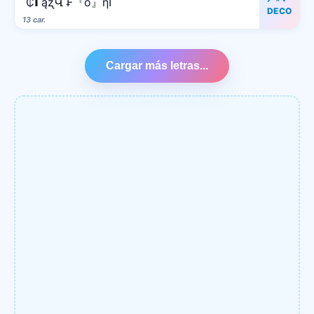
₵𝝘ąʐՎ ₣『o』ηΓ
DECO
13 car.
Cargar más letras...