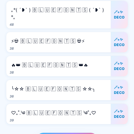
｡°( ´❥` ) 🇧 🇱 🇺 🇪 🇫 🇴 🇳 🇹 🇸 ( ´❥` )
🪄⋆✨
°｡
DECO
48
🪄⋆✨
⚡️💀 🇧 🇱 🇺 🇪 🇫 🇴 🇳 🇹 🇸 💀⚡️
DECO
38
🪄⋆✨
🔥👑 🇧 🇱 🇺 🇪 🇫 🇴 🇳 🇹 🇸 👑🔥
DECO
38
🪄⋆✨
╰☆☆ 🇧 🇱 🇺 🇪 🇫 🇴 🇳 🇹 🇸 ☆☆╮
DECO
36
🪄⋆✨
♡₊˚.༄ 🇧 🇱 🇺 🇪 🇫 🇴 🇳 🇹 🇸 ༄˚₊♡
DECO
39