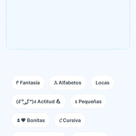
ᠻ Fantasía
𝙰 Alfabetos
Locas
(ง ͠° ͟ل͜ ͡°)ง Actitud 💪
ꜱ Pequeñas
🌷💗 Bonitas
𝓒 Cursiva