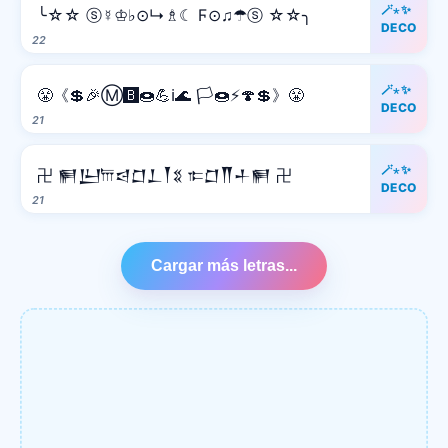
🪄⋆✨
╰☆☆ ⓢ☿♔♭⊙↳♗☾ Ϝ⊙♫☂ⓢ ☆☆╮
DECO
22
🪄⋆✨
😤《💲🎉Ⓜ️🅱️🍩💪ℹ️🌊 🏳️🍩⚡️🍄💲》😤
DECO
21
🪄⋆✨
卍 𒂍𒌨𐎠𒁀𒆸𒁇𒐕𒐏 𐎣𒆸𒐖𒈦𒂍 卍
DECO
21
Cargar más letras...