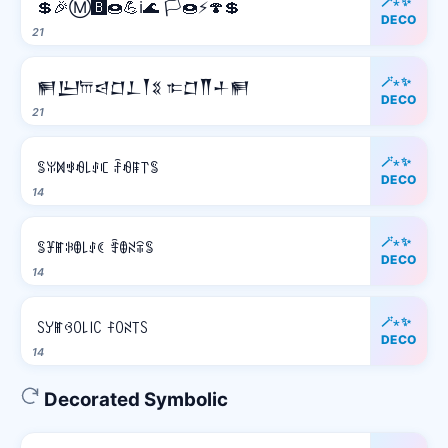
🪄⋆✨
💲🎉Ⓜ️🅱️🍩💪ℹ️🌊 🏳️🍩⚡️🍄💲
DECO
21
🪄⋆✨
𒂍𒌨𐎠𒁀𒆸𒁇𒐕𒐏 𐎣𒆸𒐖𒈦𒂍
DECO
21
🪄⋆✨
ꌚꐟꁒꃃꆂ꒒ꂑꏸ ꄘꆂꁹ꓅ꌚ
DECO
14
🪄⋆✨
ꌚꐞꂵꋰꂦ꒒ꂑꀯ ꄞꂦꋊꋖꌚ
DECO
14
🪄⋆✨
ꇙꌦꂵꃳꄲ꒒꒐ꉔ ꊰꄲꋊ꓄ꇙ
DECO
14
Decorated Symbolic