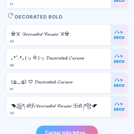
DECO
17
DECORATED BOLD
🪄⋆✨
💀☠️ 𝒟𝑒𝒸𝑜𝓇𝒶𝓉𝑒𝒹 𝒞𝓊𝓇𝓈𝒾𝓋𝑒 ☠️💀
DECO
43
🪄⋆✨
｡*ﾟ.*.｡(っ ᐛ )っ 𝓓𝓮𝓬𝓸𝓻𝓪𝓽𝓮𝓭 𝓒𝓾𝓻𝓼𝓲𝓿𝓮
DECO
48
🪄⋆✨
(≧◡≦) ♡ 𝓓𝓮𝓬𝓸𝓻𝓪𝓽𝓮𝓭 𝓒𝓾𝓻𝓼𝓲𝓿𝓮
DECO
41
🪄⋆✨
◥꧁ད ॐ卐𝒟𝑒𝒸𝑜𝓇𝒶𝓉𝑒𝒹 𝒞𝓊𝓇𝓈𝒾𝓋𝑒 卐ॐ ཌ꧂◤
DECO
33
Cargar más letras...