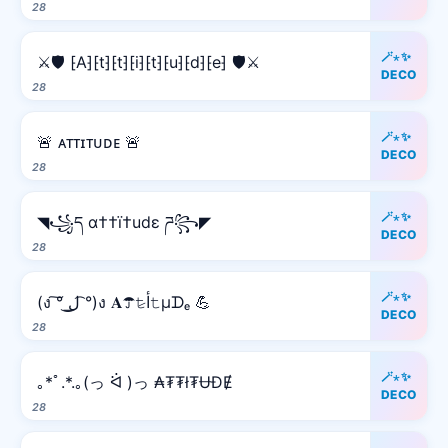
28
🪄⋆✨
⚔️🛡️ ⁅A⁆⁅t⁆⁅t⁆⁅i⁆⁅t⁆⁅u⁆⁅d⁆⁅e⁆ 🛡️⚔️
DECO
28
🪄⋆✨
🚨 ᴀᴛᴛɪᴛᴜᴅᴇ 🚨
DECO
28
🪄⋆✨
◥꧁ད α††ï†udε ཌ꧂◤
DECO
28
🪄⋆✨
(ง ͠° ͟ل͜ ͡°)ง 𝐀☂𝚝̷ﺃ𝚝µᗪₑ 💪
DECO
28
🪄⋆✨
｡*ﾟ.*.｡(っ ᐛ )っ ₳₮₮ł₮ɄĐɆ
DECO
28