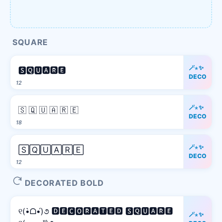
SQUARE
🪄⋆✨
🆂🆀🆄🅰🆁🅴
DECO
12
🪄⋆✨
🇸 🇶 🇺 🇦 🇷 🇪
DECO
18
🪄⋆✨
🅂🅀🅄🄰🅁🄴
DECO
12
DECORATED BOLD
୧(•̀ᗝ•́)૭ 🅳🅴🅲🅾🆁🅰🆃🅴🅳 🆂🆀🆄🅰🆁🅴
🪄⋆✨