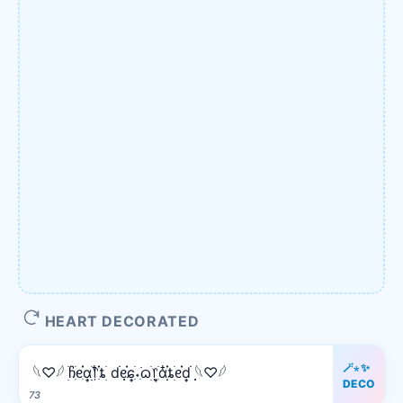
HEART DECORATED
🪄⋆✨
𓆩♡𓆪 ׅׄჩִׂᧉ᩠ִׂ֗αׂׅׅ᥅ִ໋֗ȶׂׅ dׂׂ݂݂ᧉ᩠֗ɕִׄ˖ִ࣪ᦒ᩠ׂׅ᥅ִׂαִׂ໋ׅׅ֗ȶׂׅᧉ᩠֗dׂׂ݂݂ 𓆩♡𓆪
DECO
73