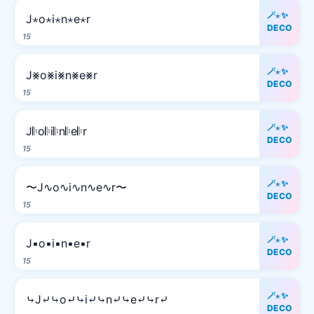
🪄⋆✨
J⋆o⋆i⋆n⋆e⋆r
DECO
15
🪄⋆✨
J⨳o⨳i⨳n⨳e⨳r
DECO
15
🪄⋆✨
J𝄆o𝄆i𝄆n𝄆e𝄆r
DECO
15
🪄⋆✨
〜J∿o∿i∿n∿e∿r〜
DECO
15
🪄⋆✨
J▪o▪i▪n▪e▪r
DECO
15
🪄⋆✨
⤷J⤶⤷o⤶⤷i⤶⤷n⤶⤷e⤶⤷r⤶
DECO