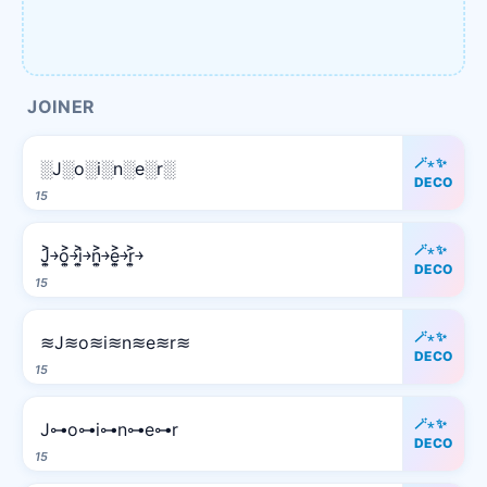
JOINER
🪄⋆✨
░J░o░i░n░e░r░
DECO
15
🪄⋆✨
J͎͍͐￫o͎͍͐￫i͎͍͐￫n͎͍͐￫e͎͍͐￫r͎͍͐￫
DECO
15
🪄⋆✨
≋J≋o≋i≋n≋e≋r≋
DECO
15
🪄⋆✨
J⊶o⊶i⊶n⊶e⊶r
DECO
15