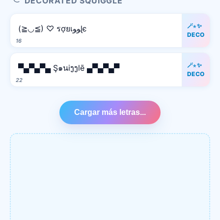
DECORATED SQUIGGLE
🪄⋆✨
(≧◡≦) ♡ รợยเﻮﻮɭє
DECO
16
🪄⋆✨
▀▄▀▄▀▄ Ş๑นiງງlē ▄▀▄▀▄▀
DECO
22
Cargar más letras...