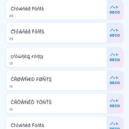
🪄⋆✨
C͛r͛o͛w͛n͛e͛d͛ F͛o͛n͛t͛s͛
DECO
25
🪄⋆✨
C̊r̊o̊ẘn̊e̊d̊ F̊o̊n̊t̊s̊
DECO
25
🪄⋆✨
ςŕόώήέȡ ғόήţş
DECO
13
🪄⋆✨
ĆŘØŴŇ€Đ ₣ØŇŦŞ
DECO
13
🪄⋆✨
ČŔŐŴŃĔĎ ŦŐŃŤŚ
DECO
13
🪄⋆✨
C̾r̾o̾w̾n̾e̾d̾ F̾o̾n̾t̾s̾
DECO