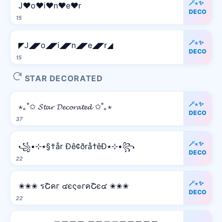
🪄⋆✨
J♥o♥i♥n♥e♥r
DECO
15
🪄⋆✨
◤J◢◤o◢◤i◢◤n◢◤e◢◤r◢
DECO
15
STAR DECORATED
🪄⋆✨
⋆｡˚✩ 𝓢𝓽𝓪𝓻 𝓓𝓮𝓬𝓸𝓻𝓪𝓽𝓮𝓭 ✩˚｡⋆
DECO
37
🪄⋆✨
꧁•⊹٭§†år Ðê¢ðrå†êÐ٭⊹•꧂
DECO
22
🪄⋆✨
✬✬✬ รՇคг ๔єς๏гคՇє๔ ✬✬✬
DECO
22