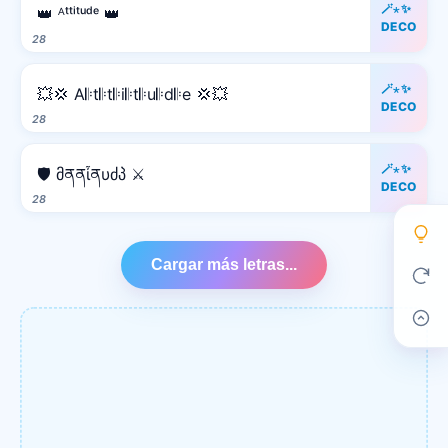
🪄⋆✨
👑 ᴬᵗᵗⁱᵗᵘᵈᵉ 👑
DECO
28
🪄⋆✨
💥💢 A𝄆t𝄆t𝄆i𝄆t𝄆u𝄆d𝄆e 💢💥
DECO
28
🪄⋆✨
🛡️ მནནἶནυძპ ⚔️
DECO
28
Cargar más letras...