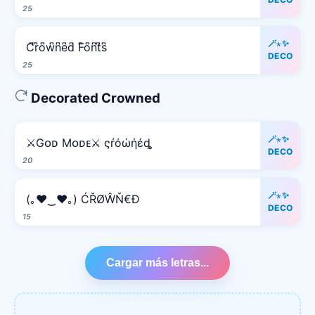
25
🪄⋆✨
C͆r͆o͆w͆n͆e͆d͆ F͆o͆n͆t͆s͆
DECO
25
Decorated Crowned
🪄⋆✨
⚔️Gᴏᴅ Mᴏᴅᴇ⚔️ ςŕόώήέȡ
DECO
20
🪄⋆✨
(｡♥‿♥｡) ĆŘØŴŇ€Đ
DECO
15
Cargar más letras...