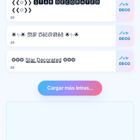
❮❮✩❯❯ 🆂🆃🅰🆁 🅳🅴🅲🅾🆁🅰🆃🅴🅳
🪄⋆✨
❮❮✩❯❯
DECO
39
🪄⋆✨
🌟✨🌟 S͆t͆a͆r͆ D͆e͆c͆o͆r͆a͆t͆e͆d͆ 🌟✨🌟
DECO
39
🪄⋆✨
❂❂❂ S̳t̳a̳r̳ ̳D̳e̳c̳o̳r̳a̳t̳e̳d̳ ❂❂❂
DECO
36
Cargar más letras...