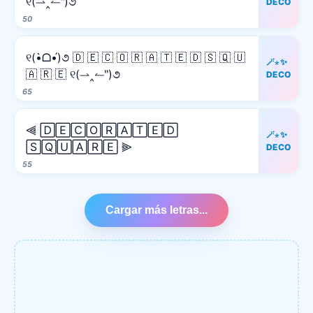
୧(⇀‸↼‶)૭
DECO
50
୧(•̀ᗝ•́)૭ 🇩 🇪 🇨 🇴 🇷 🇦 🇹 🇪 🇩 🇸 🇶 🇺
🪄⋆✨
🇦 🇷 🇪 ୧(⇀‸↼‶)૭
DECO
65
⫷ 🄳🄴🄲🄾🅁🄰🅃🄴🄳
🪄⋆✨
🅂🅀🅄🄰🅁🄴 ⫸
DECO
55
Cargar más letras...