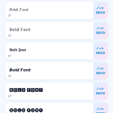
🪄⋆✨
𝓑𝓸𝓵𝓭 𝓕𝓸𝓷𝓽
DECO
17
🪄⋆✨
𝔹𝕠𝕝𝕕 𝔽𝕠𝕟𝕥
DECO
17
🪄⋆✨
𝕭𝖔𝖑𝖉 𝕱𝖔𝖓𝖙
DECO
17
🪄⋆✨
𝘽𝙤𝙡𝙙 𝙁𝙤𝙣𝙩
DECO
17
🪄⋆✨
🅱🅾🅻🅳 🅵🅾🅽🆃
DECO
17
🪄⋆✨
🅑🅞🅛🅓 🅕🅞🅝🅣