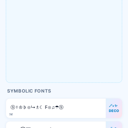
SYMBOLIC FONTS
🪄⋆✨
ⓢ☿♔♭⊙↳♗☾ Ϝ⊙♫☂ⓢ
DECO
14