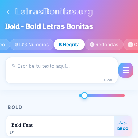
𝐁𝐨𝐥𝐝 - Bold Letras Bonitas
teo
𝟘𝟙𝟚𝟛 Números
𝐁 Negrita
🅡 Redondas
🆂 
☰
0 car.
BOLD
🪄⋆✨
𝐁𝐨𝐥𝐝 𝐅𝐨𝐧𝐭
DECO
17