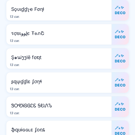
🪄⋆✨
Sϙυιɠɠʅҽ Fσɳƚ
DECO
13 car.
🪄⋆✨
รợยเﻮﻮɭє Ŧ๏ภՇ
DECO
13 car.
🪄⋆✨
Ş๑นiງງlē f໐ຖt
DECO
13 car.
🪄⋆✨
ʂզųıɠɠƖɛ ʄơŋɬ
DECO
13 car.
🪄⋆✨
ᏕᎤᏬᎥᎶᎶᏝᏋ ᎦᎧᏁᏖ
DECO
13 car.
🪄⋆✨
ֆզʊɨɢɢʟɛ ʄօռȶ
DECO