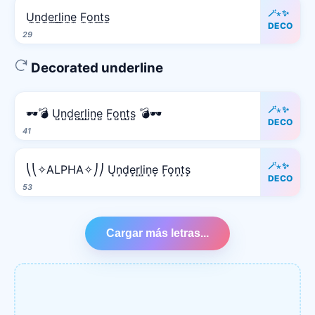
🪄⋆✨
U̼n̼d̼e̼r̼l̼i̼n̼e̼ F̼o̼n̼t̼s̼
DECO
29
Decorated underline
🪄⋆✨
🕶️💣 U̺n̺d̺e̺r̺l̺i̺n̺e̺ F̺o̺n̺t̺s̺ 💣🕶️
DECO
41
🪄⋆✨
⎝⎝✧ALPHA✧⎠⎠ U͙n͙d͙e͙r͙l͙i͙n͙e͙ F͙o͙n͙t͙s͙
DECO
53
Cargar más letras...