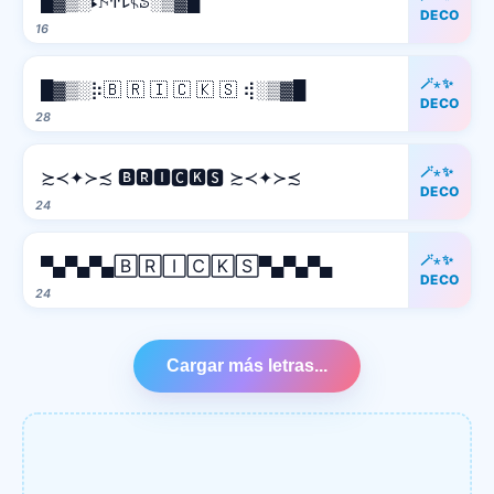
█▓▒░ꔪ𖦪ꛈꛕ𖤰ꕷ░▒▓█
DECO
16
🪄⋆✨
█▓▒░⡷🇧 🇷 🇮 🇨 🇰 🇸 ⢾░▒▓█
DECO
28
🪄⋆✨
≿≺✦≻≾ 🅱🆁🅸🅲🅺🆂 ≿≺✦≻≾
DECO
24
🪄⋆✨
▀▄▀▄▀▄🄱🅁🄸🄲🄺🅂▀▄▀▄▀▄
DECO
24
Cargar más letras...