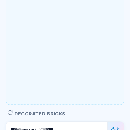
DECORATED BRICKS
🪄⋆✨