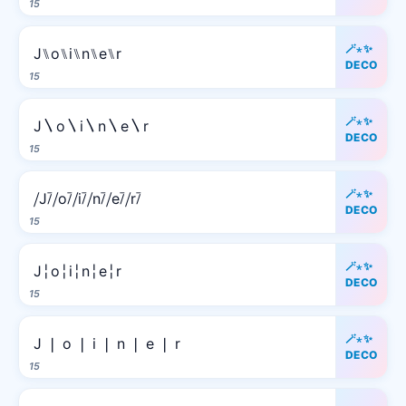
15
🪄⋆✨
J⑊o⑊i⑊n⑊e⑊r
DECO
15
🪄⋆✨
J〵o〵i〵n〵e〵r
DECO
15
🪄⋆✨
⧸J⧶⧸o⧶⧸i⧶⧸n⧶⧸e⧶⧸r⧶
DECO
15
🪄⋆✨
J╎o╎i╎n╎e╎r
DECO
15
🪄⋆✨
J ❘ o ❘ i ❘ n ❘ e ❘ r
DECO
15