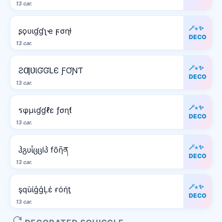
13 car.
🪄⋆✨
ʂϙυιɠɠʅҽ ϝσɳƚ
DECO
13 car.
🪄⋆✨
ƧƢƲƖƓƓԼЄ ƑƠƝƬ
DECO
13 car.
🪄⋆✨
รφµเɠɠℓε ƒσɳƭ
DECO
13 car.
🪄⋆✨
ჰგυἶცცlპ fõῆན
DECO
13 car.
🪄⋆✨
şqùίģģĻέ ғόήţ
DECO
13 car.