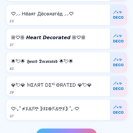
🪄⋆✨
♡⸝⸝ Hёаят Дёcѳяатёд ⸝⸝♡
DECO
23
🪄⋆✨
ꕥ♡ꕥ 𝙃𝙚𝙖𝙧𝙩 𝘿𝙚𝙘𝙤𝙧𝙖𝙩𝙚𝙙 ꕥ♡ꕥ
DECO
37
🪄⋆✨
🌟💘🌟 𝕳𝖊𝖆𝖗𝖙 𝕯𝖊𝖈𝖔𝖗𝖆𝖙𝖊𝖉 🌟💘🌟
DECO
43
🪄⋆✨
💎💘💎 ΉΣΛЯƬ DΣᄃӨЯΛƬΣD 💎💘💎
DECO
29
🪄⋆✨
♡·｡˚ ꛅ𖤟𖤬𖦪𖢧 𖤀𖤟ꛕ𖣠𖦪𖤬𖢧𖤟𖤀 ˚｡·♡
DECO
37