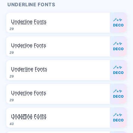
UNDERLINE FONTS
🪄⋆✨
U̺n̺d̺e̺r̺l̺i̺n̺e̺ F̺o̺n̺t̺s̺
DECO
29
🪄⋆✨
U͙n͙d͙e͙r͙l͙i͙n͙e͙ F͙o͙n͙t͙s͙
DECO
29
🪄⋆✨
U̟n̟d̟e̟r̟l̟i̟n̟e̟ F̟o̟n̟t̟s̟
DECO
29
🪄⋆✨
U͎n͎d͎e͎r͎l͎i͎n͎e͎ F͎o͎n͎t͎s͎
DECO
29
🪄⋆✨
U͓̽n͓̽d͓̽e͓̽r͓̽l͓̽i͓̽n͓̽e͓̽ F͓̽o͓̽n͓̽t͓̽s͓̽
DECO
43