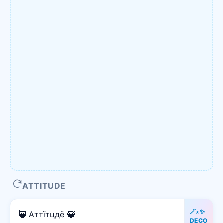
ATTITUDE
🪄⋆✨
🥷 Аттїтцдё 🥷
DECO