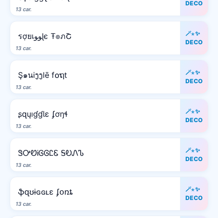
DECO
13 car.
🪄⋆✨
รợยเﻮﻮɭє Ŧ๏ภՇ
DECO
13 car.
🪄⋆✨
Ş๑นiງງlē f໐ຖt
DECO
13 car.
🪄⋆✨
ʂզųıɠɠƖɛ ʄơŋɬ
DECO
13 car.
🪄⋆✨
ᏕᎤᏬᎥᎶᎶᏝᏋ ᎦᎧᏁᏖ
DECO
13 car.
🪄⋆✨
ֆզʊɨɢɢʟɛ ʄօռȶ
DECO
13 car.