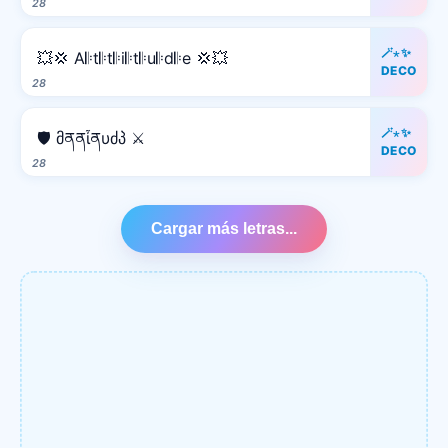
28
🪄⋆✨
💥💢 A𝄆t𝄆t𝄆i𝄆t𝄆u𝄆d𝄆e 💢💥
DECO
28
🪄⋆✨
🛡️ მནནἶནυძპ ⚔️
DECO
28
Cargar más letras...