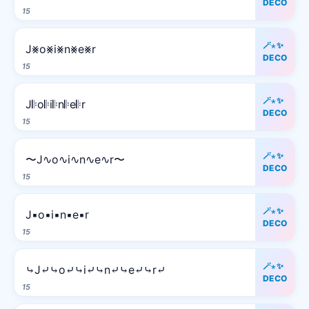
DECO
15
🪄⋆✨
J⨳o⨳i⨳n⨳e⨳r
DECO
15
🪄⋆✨
J𝄆o𝄆i𝄆n𝄆e𝄆r
DECO
15
🪄⋆✨
〜J∿o∿i∿n∿e∿r〜
DECO
15
🪄⋆✨
J▪o▪i▪n▪e▪r
DECO
15
🪄⋆✨
⤷J⤶⤷o⤶⤷i⤶⤷n⤶⤷e⤶⤷r⤶
DECO
15