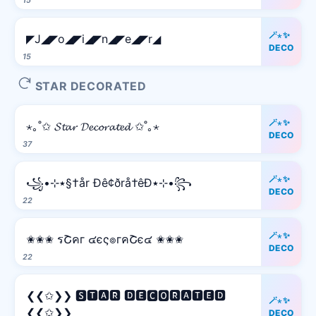
15
🪄⋆✨
◤J◢◤o◢◤i◢◤n◢◤e◢◤r◢
DECO
15
STAR DECORATED
🪄⋆✨
⋆｡˚✩ 𝓢𝓽𝓪𝓻 𝓓𝓮𝓬𝓸𝓻𝓪𝓽𝓮𝓭 ✩˚｡⋆
DECO
37
🪄⋆✨
꧁•⊹٭§†år Ðê¢ðrå†êÐ٭⊹•꧂
DECO
22
🪄⋆✨
✬✬✬ รՇคг ๔єς๏гคՇє๔ ✬✬✬
DECO
22
❮❮✩❯❯ 🆂🆃🅰🆁 🅳🅴🅲🅾🆁🅰🆃🅴🅳
🪄⋆✨
❮❮✩❯❯
DECO