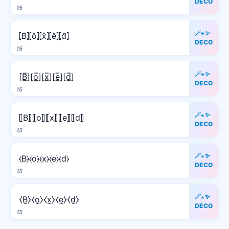
DECO
15
🪄⋆✨
⦏B̂⦎⦏ô⦎⦏x̂⦎⦏ê⦎⦏d̂⦎
DECO
15
🪄⋆✨
[B̲̅][o̲̅][x̲̅][e̲̅][d̲̅]
DECO
15
🪄⋆✨
⟦B⟧⟦o⟧⟦x⟧⟦e⟧⟦d⟧
DECO
15
🪄⋆✨
⦑B⦒⦑o⦒⦑x⦒⦑e⦒⦑d⦒
DECO
15
🪄⋆✨
⧼B̼⧽⧼o̼⧽⧼x̼⧽⧼e̼⧽⧼d̼⧽
DECO
15