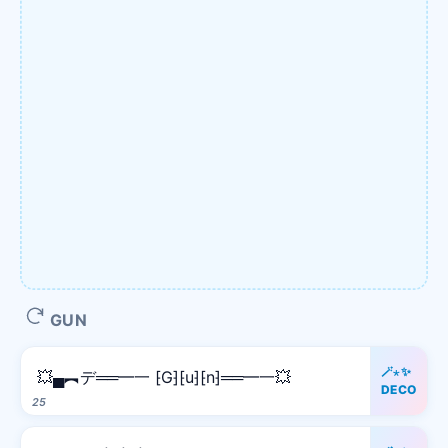
GUN
🪄⋆✨
💥▄︻デ══━一 ⁅G⁆⁅u⁆⁅n⁆══━一💥
DECO
25