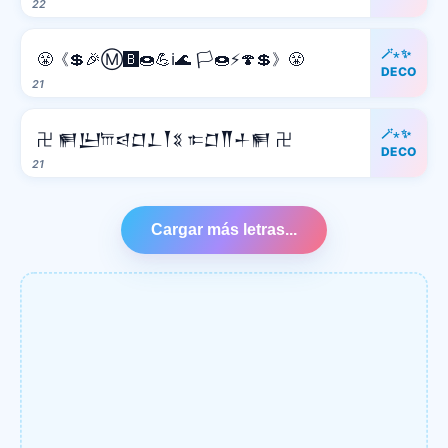
22
🪄⋆✨
😤《💲🎉Ⓜ️🅱️🍩💪ℹ️🌊 🏳️🍩⚡️🍄💲》😤
DECO
21
🪄⋆✨
卍 𒂍𒌨𐎠𒁀𒆸𒁇𒐕𒐏 𐎣𒆸𒐖𒈦𒂍 卍
DECO
21
Cargar más letras...