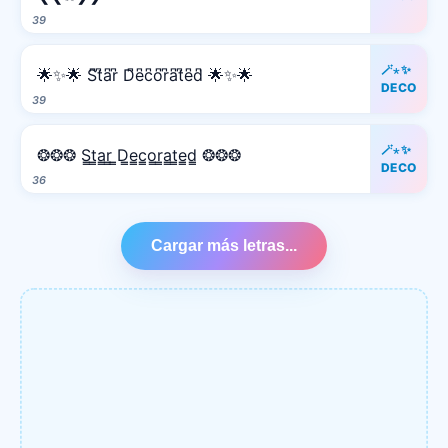
39
🪄⋆✨
🌟✨🌟 S͆t͆a͆r͆ D͆e͆c͆o͆r͆a͆t͆e͆d͆ 🌟✨🌟
DECO
39
🪄⋆✨
❂❂❂ S̳t̳a̳r̳ ̳D̳e̳c̳o̳r̳a̳t̳e̳d̳ ❂❂❂
DECO
36
Cargar más letras...