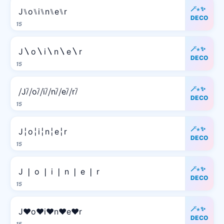
🪄⋆✨
J⑊o⑊i⑊n⑊e⑊r
DECO
15
🪄⋆✨
J〵o〵i〵n〵e〵r
DECO
15
🪄⋆✨
⧸J⧶⧸o⧶⧸i⧶⧸n⧶⧸e⧶⧸r⧶
DECO
15
🪄⋆✨
J╎o╎i╎n╎e╎r
DECO
15
🪄⋆✨
J ❘ o ❘ i ❘ n ❘ e ❘ r
DECO
15
🪄⋆✨
J♥o♥i♥n♥e♥r
DECO