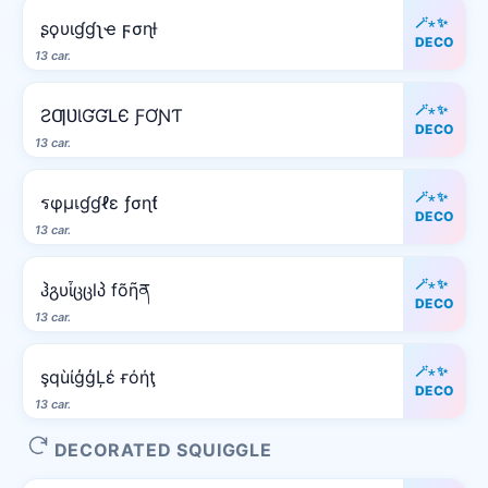
🪄⋆✨
ʂϙυιɠɠʅҽ ϝσɳƚ
DECO
13 car.
🪄⋆✨
ƧƢƲƖƓƓԼЄ ƑƠƝƬ
DECO
13 car.
🪄⋆✨
รφµเɠɠℓε ƒσɳƭ
DECO
13 car.
🪄⋆✨
ჰგυἶცცlპ fõῆན
DECO
13 car.
🪄⋆✨
şqùίģģĻέ ғόήţ
DECO
13 car.
DECORATED SQUIGGLE