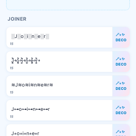
JOINER
🪄⋆✨
░J░o░i░n░e░r░
DECO
15
🪄⋆✨
J͎͍͐￫o͎͍͐￫i͎͍͐￫n͎͍͐￫e͎͍͐￫r͎͍͐￫
DECO
15
🪄⋆✨
≋J≋o≋i≋n≋e≋r≋
DECO
15
🪄⋆✨
J⊶o⊶i⊶n⊶e⊶r
DECO
15
🪄⋆✨
J⋆o⋆i⋆n⋆e⋆r