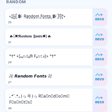
RANDOM
🪄⋆✨
꧁𓊈𒆜 R͢a͢n͢d͢o͢m͢ F͢o͢n͢t͢s͢ 𒆜𓊉꧂
DECO
35
🪄⋆✨
🔥(✖𝕽𝖆𝖓𝖉𝖔𝖒 𝕱𝖔𝖓𝖙𝖘✖)🔥
DECO
31
🪄⋆✨
°†° «[ᵣₐ𝚗𝚍ₒᗰ Fₒ𝚗𝚝𝘴]» °†°
DECO
29
🪄⋆✨
卍 𝙍𝙖𝙣𝙙𝙤𝙢 𝙁𝙤𝙣𝙩𝙨 卍
DECO
27
｡*ﾟ.*.｡(っ ᐛ )っ R⃒a⃒n⃒d⃒o⃒m⃒
🪄⋆✨
F⃒o⃒n⃒t⃒s⃒
DECO
38