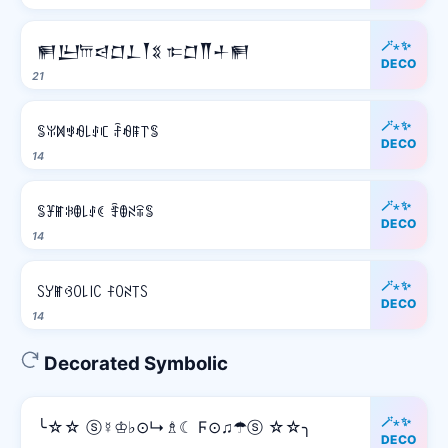
🪄⋆✨
𒂍𒌨𐎠𒁀𒆸𒁇𒐕𒐏 𐎣𒆸𒐖𒈦𒂍
DECO
21
🪄⋆✨
ꌚꐟꁒꃃꆂ꒒ꂑꏸ ꄘꆂꁹ꓅ꌚ
DECO
14
🪄⋆✨
ꌚꐞꂵꋰꂦ꒒ꂑꀯ ꄞꂦꋊꋖꌚ
DECO
14
🪄⋆✨
ꇙꌦꂵꃳꄲ꒒꒐ꉔ ꊰꄲꋊ꓄ꇙ
DECO
14
Decorated Symbolic
🪄⋆✨
╰☆☆ ⓢ☿♔♭⊙↳♗☾ Ϝ⊙♫☂ⓢ ☆☆╮
DECO