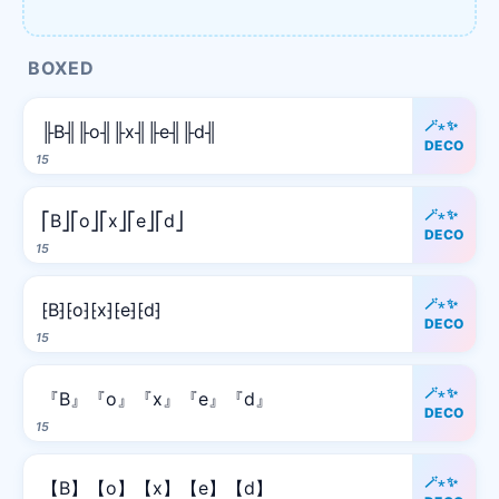
BOXED
🪄⋆✨
╟B╢╟o╢╟x╢╟e╢╟d╢
DECO
15
🪄⋆✨
⎡B⎦⎡o⎦⎡x⎦⎡e⎦⎡d⎦
DECO
15
🪄⋆✨
⁅B⁆⁅o⁆⁅x⁆⁅e⁆⁅d⁆
DECO
15
🪄⋆✨
『B』『o』『x』『e』『d』
DECO
15
🪄⋆✨
【B】【o】【x】【e】【d】