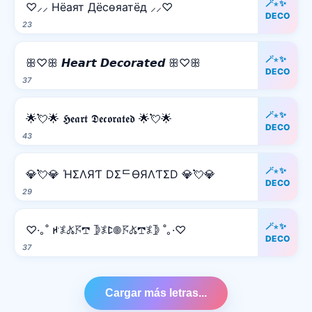
🪄⋆✨
♡⸝⸝ Hёаят Дёcѳяатёд ⸝⸝♡
DECO
23
🪄⋆✨
ꕥ♡ꕥ 𝙃𝙚𝙖𝙧𝙩 𝘿𝙚𝙘𝙤𝙧𝙖𝙩𝙚𝙙 ꕥ♡ꕥ
DECO
37
🪄⋆✨
🌟💘🌟 𝕳𝖊𝖆𝖗𝖙 𝕯𝖊𝖈𝖔𝖗𝖆𝖙𝖊𝖉 🌟💘🌟
DECO
43
🪄⋆✨
💎💘💎 ΉΣΛЯƬ DΣᄃӨЯΛƬΣD 💎💘💎
DECO
29
🪄⋆✨
♡·｡˚ ꛅ𖤟𖤬𖦪𖢧 𖤀𖤟ꛕ𖣠𖦪𖤬𖢧𖤟𖤀 ˚｡·♡
DECO
37
Cargar más letras...