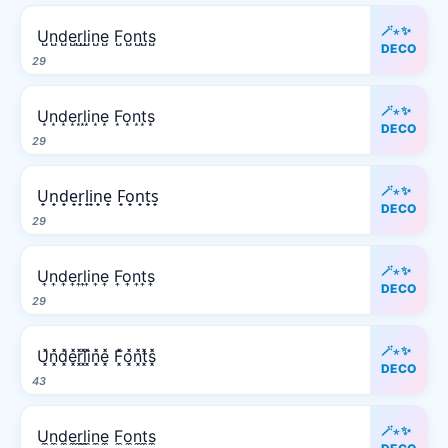
🪄⋆✨
U̺n̺d̺e̺r̺l̺i̺n̺e̺ F̺o̺n̺t̺s̺
DECO
29
🪄⋆✨
U͙n͙d͙e͙r͙l͙i͙n͙e͙ F͙o͙n͙t͙s͙
DECO
29
🪄⋆✨
U̟n̟d̟e̟r̟l̟i̟n̟e̟ F̟o̟n̟t̟s̟
DECO
29
🪄⋆✨
U͎n͎d͎e͎r͎l͎i͎n͎e͎ F͎o͎n͎t͎s͎
DECO
29
🪄⋆✨
U͓̽n͓̽d͓̽e͓̽r͓̽l͓̽i͓̽n͓̽e͓̽ F͓̽o͓̽n͓̽t͓̽s͓̽
DECO
43
🪄⋆✨
U̼n̼d̼e̼r̼l̼i̼n̼e̼ F̼o̼n̼t̼s̼