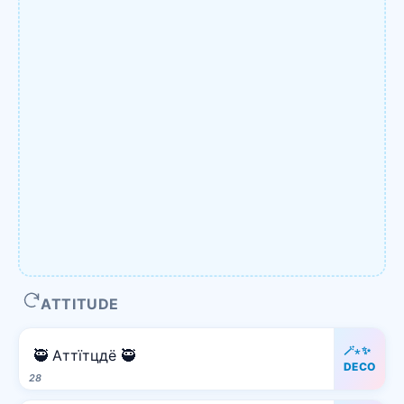
ATTITUDE
🪄⋆✨
🥷 Аттїтцдё 🥷
DECO
28