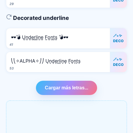
DECO
29
Decorated underline
🪄⋆✨
🕶️💣 U̺n̺d̺e̺r̺l̺i̺n̺e̺ F̺o̺n̺t̺s̺ 💣🕶️
DECO
41
🪄⋆✨
⎝⎝✧ALPHA✧⎠⎠ U͙n͙d͙e͙r͙l͙i͙n͙e͙ F͙o͙n͙t͙s͙
DECO
53
Cargar más letras...