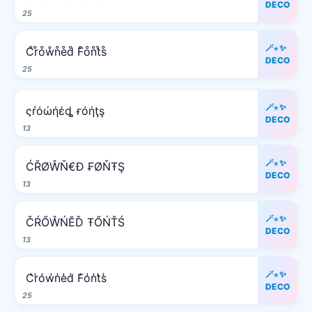
DECO
25
🪄⋆✨
C̊r̊o̊ẘn̊e̊d̊ F̊o̊n̊t̊s̊
DECO
25
🪄⋆✨
ςŕόώήέȡ ғόήţş
DECO
13
🪄⋆✨
ĆŘØŴŇ€Đ ₣ØŇŦŞ
DECO
13
🪄⋆✨
ČŔŐŴŃĔĎ ŦŐŃŤŚ
DECO
13
🪄⋆✨
C̾r̾o̾w̾n̾e̾d̾ F̾o̾n̾t̾s̾
DECO
25