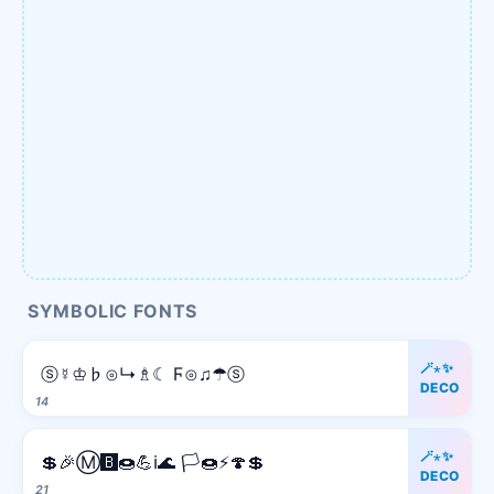
SYMBOLIC FONTS
🪄⋆✨
ⓢ☿♔♭⊙↳♗☾ Ϝ⊙♫☂ⓢ
DECO
14
🪄⋆✨
💲🎉Ⓜ️🅱️🍩💪ℹ️🌊 🏳️🍩⚡️🍄💲
DECO
21