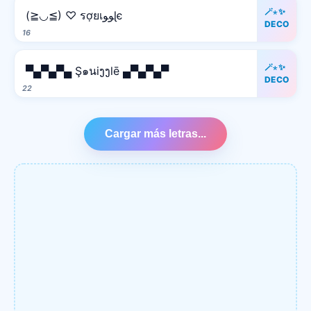
🪄⋆✨
(≧◡≦) ♡ รợยเﻮﻮɭє
DECO
16
🪄⋆✨
▀▄▀▄▀▄ Ş๑นiງງlē ▄▀▄▀▄▀
DECO
22
Cargar más letras...