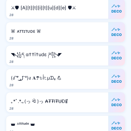
🪄⋆✨
⚔️🛡️ ⁅A⁆⁅t⁆⁅t⁆⁅i⁆⁅t⁆⁅u⁆⁅d⁆⁅e⁆ 🛡️⚔️
DECO
28
🪄⋆✨
🚨 ᴀᴛᴛɪᴛᴜᴅᴇ 🚨
DECO
28
🪄⋆✨
◥꧁ད α††ï†udε ཌ꧂◤
DECO
28
🪄⋆✨
(ง ͠° ͟ل͜ ͡°)ง 𝐀☂𝚝̷ﺃ𝚝µᗪₑ 💪
DECO
28
🪄⋆✨
｡*ﾟ.*.｡(っ ᐛ )っ ₳₮₮ł₮ɄĐɆ
DECO
28
🪄⋆✨
👑 ᴬᵗᵗⁱᵗᵘᵈᵉ 👑
DECO