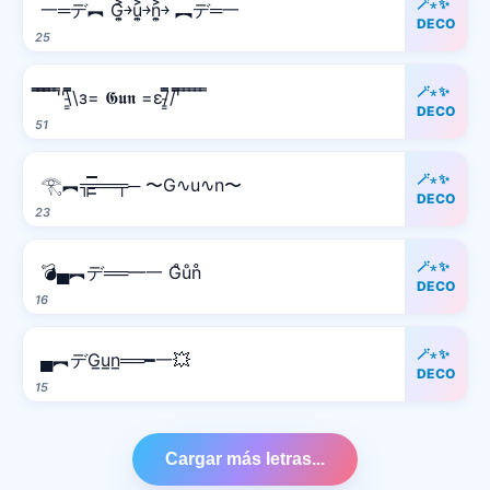
🪄⋆✨
一═デ︻ G͎͍͐￫u͎͍͐￫n͎͍͐￫ ︻デ═一
DECO
25
🪄⋆✨
̿̿ ̿̿ ̿̿ ̿'̿'\̵͇̿̿\з= 𝕲𝖚𝖓 =ε/̵͇̿̿/'̿̿ ̿ ̿ ̿ ̿ ̿
DECO
51
🪄⋆✨
𓂀︻╦̵̵͇̿̿̿̿══╤─ 〜G∿u∿n〜
DECO
23
🪄⋆✨
💣▄︻デ══━一 G̊ůn̊
DECO
16
🪄⋆✨
▄︻デG̲u̲n̲══━一💥
DECO
15
Cargar más letras...