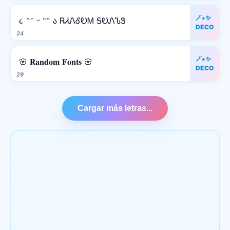
🪄⋆✨
૮ ˶ᵔ ᵕ ᵔ˶ ა ᏒᏗᏁᎴᎧᎷ ᎦᎧᏁᏖᏕ
DECO
24
🪄⋆✨
🌸 𝐑𝐚𝐧𝐝𝐨𝐦 𝐅𝐨𝐧𝐭𝐬 🌸
DECO
29
Cargar más letras...