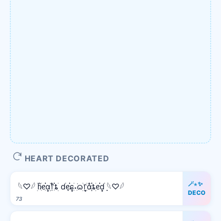
HEART DECORATED
🪄⋆✨
𓆩♡𓆪 ׅׄჩִׂᧉ᩠ִׂ֗αׂׅׅ᥅ִ໋֗ȶׂׅ dׂׂ݂݂ᧉ᩠֗ɕִׄ˖ִ࣪ᦒ᩠ׂׅ᥅ִׂαִׂ໋ׅׅ֗ȶׂׅᧉ᩠֗dׂׂ݂݂ 𓆩♡𓆪
DECO
73