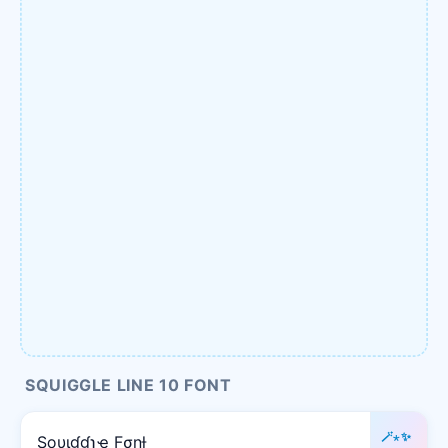
SQUIGGLE LINE 10 FONT
🪄⋆✨
Sϙυιɠɠʅҽ Fσɳƚ