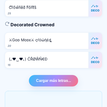
🪄⋆✨
C͆r͆o͆w͆n͆e͆d͆ F͆o͆n͆t͆s͆
DECO
25
Decorated Crowned
🪄⋆✨
⚔️Gᴏᴅ Mᴏᴅᴇ⚔️ ςŕόώήέȡ
DECO
20
🪄⋆✨
(｡♥‿♥｡) ĆŘØŴŇ€Đ
DECO
15
Cargar más letras...