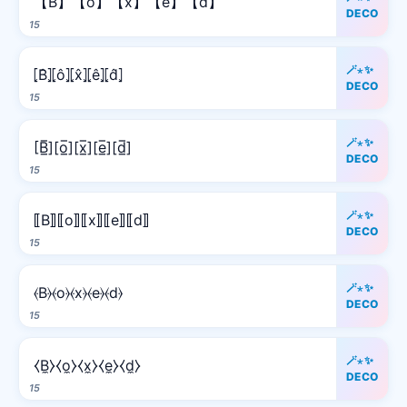
【B】【o】【x】【e】【d】
DECO
15
🪄⋆✨
⦏B̂⦎⦏ô⦎⦏x̂⦎⦏ê⦎⦏d̂⦎
DECO
15
🪄⋆✨
[B̲̅][o̲̅][x̲̅][e̲̅][d̲̅]
DECO
15
🪄⋆✨
⟦B⟧⟦o⟧⟦x⟧⟦e⟧⟦d⟧
DECO
15
🪄⋆✨
⦑B⦒⦑o⦒⦑x⦒⦑e⦒⦑d⦒
DECO
15
🪄⋆✨
⧼B̼⧽⧼o̼⧽⧼x̼⧽⧼e̼⧽⧼d̼⧽
DECO
15