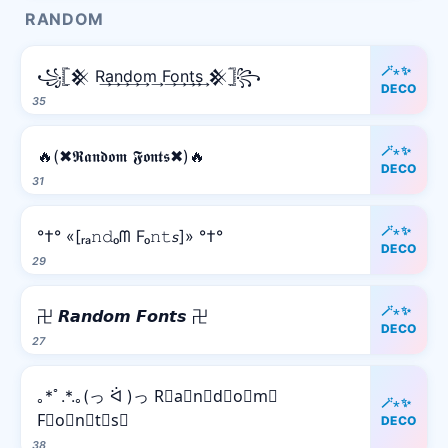
RANDOM
🪄⋆✨
꧁𓊈𒆜 R͢a͢n͢d͢o͢m͢ F͢o͢n͢t͢s͢ 𒆜𓊉꧂
DECO
35
🪄⋆✨
🔥(✖𝕽𝖆𝖓𝖉𝖔𝖒 𝕱𝖔𝖓𝖙𝖘✖)🔥
DECO
31
🪄⋆✨
°†° «[ᵣₐ𝚗𝚍ₒᗰ Fₒ𝚗𝚝𝘴]» °†°
DECO
29
🪄⋆✨
卍 𝙍𝙖𝙣𝙙𝙤𝙢 𝙁𝙤𝙣𝙩𝙨 卍
DECO
27
｡*ﾟ.*.｡(っ ᐛ )っ R⃒a⃒n⃒d⃒o⃒m⃒
🪄⋆✨
F⃒o⃒n⃒t⃒s⃒
DECO
38