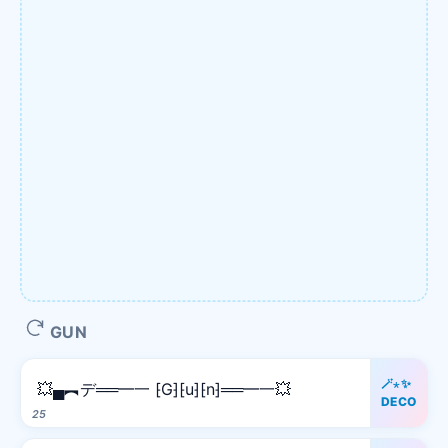
GUN
🪄⋆✨
💥▄︻デ══━一 ⁅G⁆⁅u⁆⁅n⁆══━一💥
DECO
25