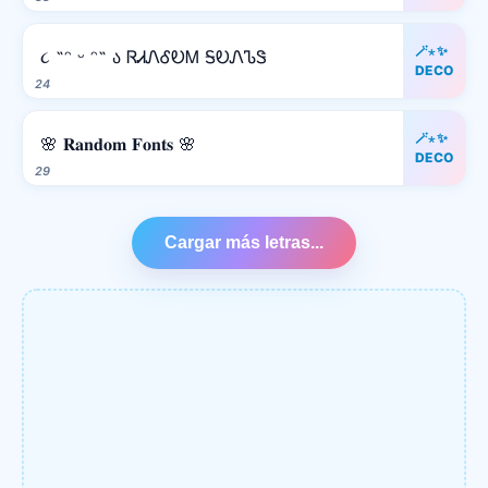
🪄⋆✨
૮ ˶ᵔ ᵕ ᵔ˶ ა ᏒᏗᏁᎴᎧᎷ ᎦᎧᏁᏖᏕ
DECO
24
🪄⋆✨
🌸 𝐑𝐚𝐧𝐝𝐨𝐦 𝐅𝐨𝐧𝐭𝐬 🌸
DECO
29
Cargar más letras...