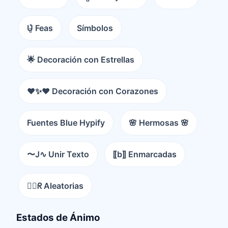
U̵̮̽ Feas
Símbolos
🌟 Decoración con Estrellas
❤️✨❤️ Decoración con Corazones
Fuentes Blue Hypify
🌸 Hermosas 🌸
〜J∿ Unir Texto
⟦b⟧ Enmarcadas
😵‍💫ᖇ Aleatorias
Estados de Ánimo