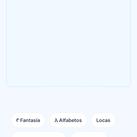
ᠻ Fantasía
𝙰 Alfabetos
Locas