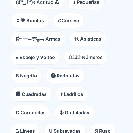
(ง ͠° ͟ل͜ ͡°)ง Actitud 💪
ꜱ Pequeñas
🌷💗 Bonitas
𝓒 Cursiva
💥╾━╤デ╦︻ Armas
卂 Asiáticas
Ⅎ Espejo y Volteo
𝟘𝟙𝟚𝟛 Números
𝐁 Negrita
🅡 Redondas
🆂 Cuadradas
ꔪ Ladrillos
C͛ Coronadas
ֆ Onduladas
𝙻̷ Líneas
U̺ Subrayadas
Я Ruso