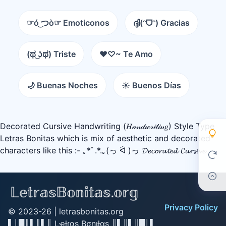
☞ó ͜つò☞ Emoticonos
ദ്ദി(ᵔᗜᵔ) Gracias
(ಥ ͜ʖಥ) Triste
♥♡~ Te Amo
🌙 Buenas Noches
☀️ Buenos Días
Decorated Cursive Handwriting (𝐻𝒶𝓃𝒹𝓌𝓇𝒾𝓉𝒾𝓃𝑔) Style Type
Letras Bonitas which is mix of aesthetic and decorated
characters like this :- ｡*ﾟ.*.｡(っ ᐛ )っ 𝓓𝓮𝓬𝓸𝓻𝓪𝓽𝓮𝓭 𝓒𝓾𝓻𝓼𝓲𝓿𝓮
Privacy Policy
© 2023-26 |
letrasbonitas.org
▌│█║▌║▌║ Lҽƚɾαʂ Bσɳιƚαʂ ║▌║▌║█│▌