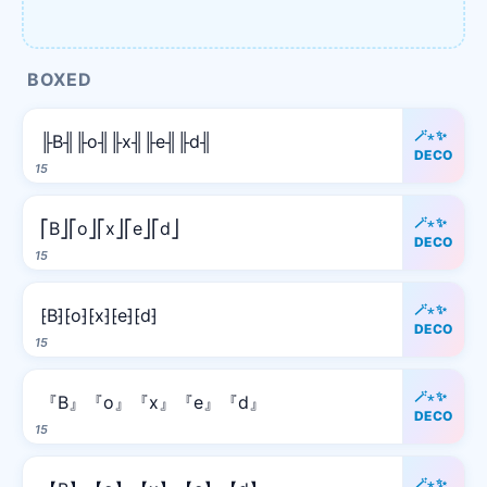
BOXED
🪄⋆✨
╟B╢╟o╢╟x╢╟e╢╟d╢
DECO
15
🪄⋆✨
⎡B⎦⎡o⎦⎡x⎦⎡e⎦⎡d⎦
DECO
15
🪄⋆✨
⁅B⁆⁅o⁆⁅x⁆⁅e⁆⁅d⁆
DECO
15
🪄⋆✨
『B』『o』『x』『e』『d』
DECO
15
🪄⋆✨