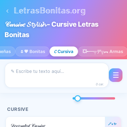
𝒞𝓊𝓇𝓈𝒾𝓋𝑒 𝓢𝓽𝔂𝓵𝓲𝓼𝓱 - Cursive Letras
Bonitas
ueñas
🌷💗 Bonitas
𝓒 Cursiva
💥╾━╤デ╦︻ Armas
☰
0 car.
CURSIVE
🪄⋆✨
𝒟𝑒𝒸𝑜𝓇𝒶𝓉𝑒𝒹 𝒞𝓊𝓇𝓈𝒾𝓋𝑒