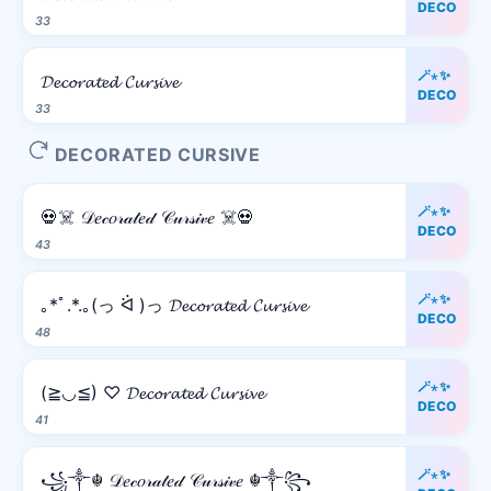
DECO
33
🪄⋆✨
𝓓𝓮𝓬𝓸𝓻𝓪𝓽𝓮𝓭 𝓒𝓾𝓻𝓼𝓲𝓿𝓮
DECO
33
DECORATED CURSIVE
🪄⋆✨
💀☠️ 𝒟𝑒𝒸𝑜𝓇𝒶𝓉𝑒𝒹 𝒞𝓊𝓇𝓈𝒾𝓋𝑒 ☠️💀
DECO
43
🪄⋆✨
｡*ﾟ.*.｡(っ ᐛ )っ 𝓓𝓮𝓬𝓸𝓻𝓪𝓽𝓮𝓭 𝓒𝓾𝓻𝓼𝓲𝓿𝓮
DECO
48
🪄⋆✨
(≧◡≦) ♡ 𝓓𝓮𝓬𝓸𝓻𝓪𝓽𝓮𝓭 𝓒𝓾𝓻𝓼𝓲𝓿𝓮
DECO
41
🪄⋆✨
꧁༒☬ 𝒟𝑒𝒸𝑜𝓇𝒶𝓉𝑒𝒹 𝒞𝓊𝓇𝓈𝒾𝓋𝑒 ☬༒꧂