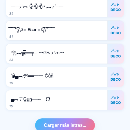
🪄⋆✨
一═デ︻ G͎͍͐￫u͎͍͐￫n͎͍͐￫ ︻デ═一
DECO
25
🪄⋆✨
̿̿ ̿̿ ̿̿ ̿'̿'\̵͇̿̿\з= 𝕲𝖚𝖓 =ε/̵͇̿̿/'̿̿ ̿ ̿ ̿ ̿ ̿
DECO
51
🪄⋆✨
𓂀︻╦̵̵͇̿̿̿̿══╤─ 〜G∿u∿n〜
DECO
23
🪄⋆✨
💣▄︻デ══━一 G̊ůn̊
DECO
16
🪄⋆✨
▄︻デG̲u̲n̲══━一💥
DECO
15
Cargar más letras...