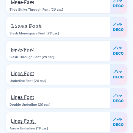
🪄⋆✨
L̴i̴n̴e̴s̴ ̴F̴o̴n̴t̴
DECO
Tilde Strike Through Font (
20 car.
)
🪄⋆✨
𝙻̷𝚒̷𝚗̷𝚎̷𝚜̷ 𝙵̷𝚘̷𝚗̷𝚝̷
DECO
Slash Monospace Font (
28 car.
)
🪄⋆✨
L̷i̷n̷e̷s̷ ̷F̷o̷n̷t̷
DECO
Slash Through Font (
20 car.
)
🪄⋆✨
L̲i̲n̲e̲s̲ ̲F̲o̲n̲t̲
DECO
Underline Font (
20 car.
)
🪄⋆✨
L̳i̳n̳e̳s̳ ̳F̳o̳n̳t̳
DECO
Double Underline (
20 car.
)
🪄⋆✨
L͢i͢n͢e͢s͢ F͢o͢n͢t͢
DECO
Arrow Underline (
19 car.
)