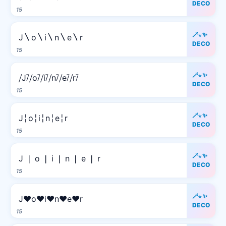
DECO
15
🪄⋆✨
J〵o〵i〵n〵e〵r
DECO
15
🪄⋆✨
⧸J⧶⧸o⧶⧸i⧶⧸n⧶⧸e⧶⧸r⧶
DECO
15
🪄⋆✨
J╎o╎i╎n╎e╎r
DECO
15
🪄⋆✨
J ❘ o ❘ i ❘ n ❘ e ❘ r
DECO
15
🪄⋆✨
J♥o♥i♥n♥e♥r
DECO
15