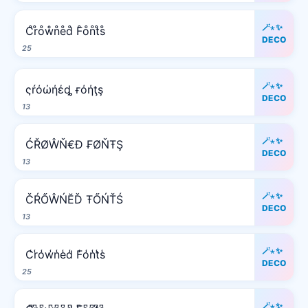
🪄⋆✨
C̊r̊o̊ẘn̊e̊d̊ F̊o̊n̊t̊s̊
DECO
25
🪄⋆✨
ςŕόώήέȡ ғόήţş
DECO
13
🪄⋆✨
ĆŘØŴŇ€Đ ₣ØŇŦŞ
DECO
13
🪄⋆✨
ČŔŐŴŃĔĎ ŦŐŃŤŚ
DECO
13
🪄⋆✨
C̾r̾o̾w̾n̾e̾d̾ F̾o̾n̾t̾s̾
DECO
25
🪄⋆✨