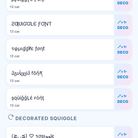
DECO
13 car.
🪄⋆✨
ƧƢƲƖƓƓԼЄ ƑƠƝƬ
DECO
13 car.
🪄⋆✨
รφµเɠɠℓε ƒσɳƭ
DECO
13 car.
🪄⋆✨
ჰგυἶცცlპ fõῆན
DECO
13 car.
🪄⋆✨
şqùίģģĻέ ғόήţ
DECO
13 car.
DECORATED SQUIGGLE
🪄⋆✨
(≧◡≦) ♡ รợยเﻮﻮɭє