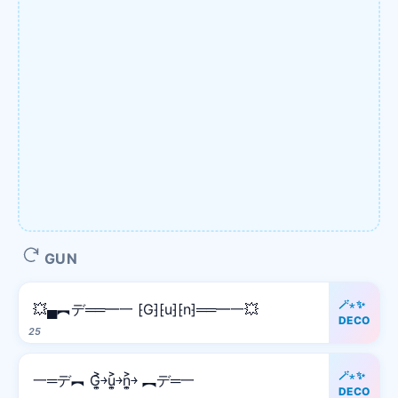
GUN
🪄⋆✨
💥▄︻デ══━一 ⁅G⁆⁅u⁆⁅n⁆══━一💥
DECO
25
🪄⋆✨
一═デ︻ G͎͍͐￫u͎͍͐￫n͎͍͐￫ ︻デ═一
DECO