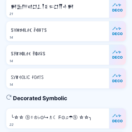
🪄⋆✨
𒂍𒌨𐎠𒁀𒆸𒁇𒐕𒐏 𐎣𒆸𒐖𒈦𒂍
DECO
21
🪄⋆✨
ꌚꐟꁒꃃꆂ꒒ꂑꏸ ꄘꆂꁹ꓅ꌚ
DECO
14
🪄⋆✨
ꌚꐞꂵꋰꂦ꒒ꂑꀯ ꄞꂦꋊꋖꌚ
DECO
14
🪄⋆✨
ꇙꌦꂵꃳꄲ꒒꒐ꉔ ꊰꄲꋊ꓄ꇙ
DECO
14
Decorated Symbolic
🪄⋆✨
╰☆☆ ⓢ☿♔♭⊙↳♗☾ Ϝ⊙♫☂ⓢ ☆☆╮
DECO
22