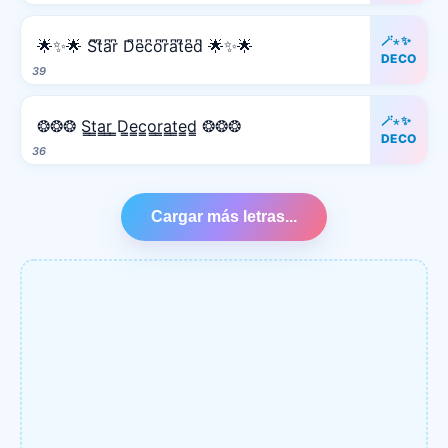
🪄⋆✨
🌟✨🌟 S͆t͆a͆r͆ D͆e͆c͆o͆r͆a͆t͆e͆d͆ 🌟✨🌟
DECO
39
🪄⋆✨
❂❂❂ S̳t̳a̳r̳ ̳D̳e̳c̳o̳r̳a̳t̳e̳d̳ ❂❂❂
DECO
36
Cargar más letras...