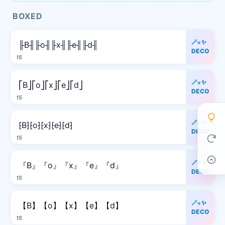
BOXED
🪄⋆✨
╟B╢╟o╢╟x╢╟e╢╟d╢
DECO
15
🪄⋆✨
⎡B⎦⎡o⎦⎡x⎦⎡e⎦⎡d⎦
DECO
15
🪄⋆✨
⁅B⁆⁅o⁆⁅x⁆⁅e⁆⁅d⁆
DECO
15
🪄⋆✨
『B』『o』『x』『e』『d』
DECO
15
🪄⋆✨
【B】【o】【x】【e】【d】
DECO
15