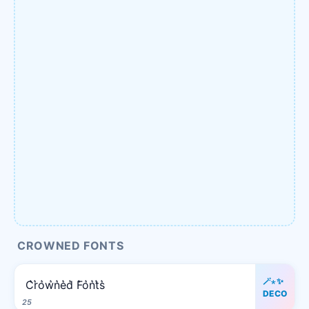
CROWNED FONTS
🪄⋆✨
C͛r͛o͛w͛n͛e͛d͛ F͛o͛n͛t͛s͛
DECO
25