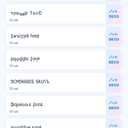
🪄⋆✨
รợยเﻮﻮɭє Ŧ๏ภՇ
DECO
13 car.
🪄⋆✨
Ş๑นiງງlē f໐ຖt
DECO
13 car.
🪄⋆✨
ʂզųıɠɠƖɛ ʄơŋɬ
DECO
13 car.
🪄⋆✨
ᏕᎤᏬᎥᎶᎶᏝᏋ ᎦᎧᏁᏖ
DECO
13 car.
🪄⋆✨
ֆզʊɨɢɢʟɛ ʄօռȶ
DECO
13 car.
🪄⋆✨
ʂϙυιɠɠʅҽ ϝσɳƚ