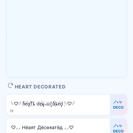
HEART DECORATED
🪄⋆✨
𓆩♡𓆪 ׅׄჩִׂᧉ᩠ִׂ֗αׂׅׅ᥅ִ໋֗ȶׂׅ dׂׂ݂݂ᧉ᩠֗ɕִׄ˖ִ࣪ᦒ᩠ׂׅ᥅ִׂαִׂ໋ׅׅ֗ȶׂׅᧉ᩠֗dׂׂ݂݂ 𓆩♡𓆪
DECO
73
🪄⋆✨
♡⸝⸝ Hёаят Дёcѳяатёд ⸝⸝♡
DECO