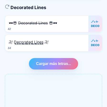
Decorated Lines
🪄⋆✨
🕶️😎 D̶e̶c̶o̶r̶a̶t̶e̶d̶ ̶L̶i̶n̶e̶s̶ 😎🕶️
DECO
42
🪄⋆✨
卍 D̳e̳c̳o̳r̳a̳t̳e̳d̳ ̳L̳i̳n̳e̳s̳ 卍
DECO
34
Cargar más letras...