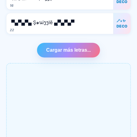
DECO
16
🪄⋆✨
▀▄▀▄▀▄ Ş๑นiງງlē ▄▀▄▀▄▀
DECO
22
Cargar más letras...