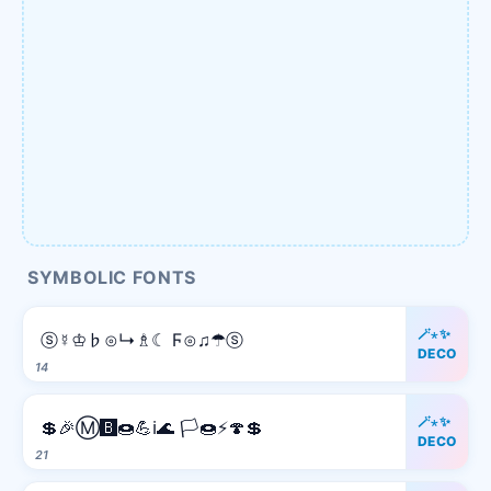
SYMBOLIC FONTS
🪄⋆✨
ⓢ☿♔♭⊙↳♗☾ Ϝ⊙♫☂ⓢ
DECO
14
🪄⋆✨
💲🎉Ⓜ️🅱️🍩💪ℹ️🌊 🏳️🍩⚡️🍄💲
DECO
21