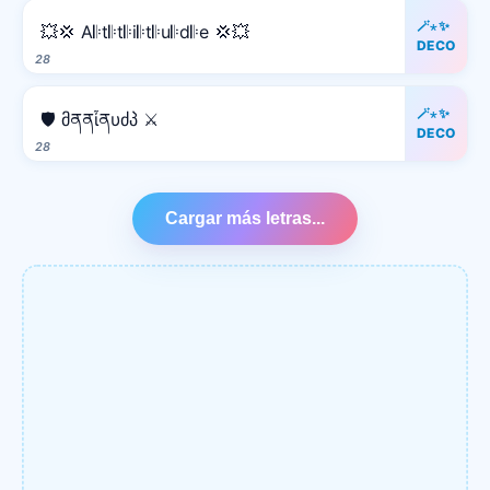
🪄⋆✨
💥💢 A𝄆t𝄆t𝄆i𝄆t𝄆u𝄆d𝄆e 💢💥
DECO
28
🪄⋆✨
🛡️ მནནἶནυძპ ⚔️
DECO
28
Cargar más letras...