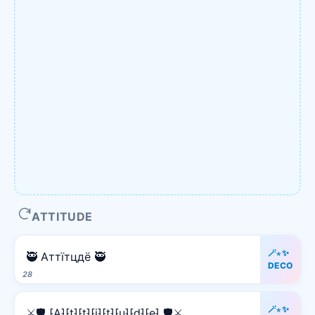
ATTITUDE
🪄⋆✨
🥷 Аттїтцдё 🥷
DECO
28
🪄⋆✨
⚔️🛡️ ⁅A⁆⁅t⁆⁅t⁆⁅i⁆⁅t⁆⁅u⁆⁅d⁆⁅e⁆ 🛡️⚔️