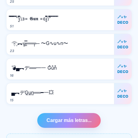
25
🪄⋆✨
̿̿ ̿̿ ̿̿ ̿'̿'\̵͇̿̿\з= 𝕲𝖚𝖓 =ε/̵͇̿̿/'̿̿ ̿ ̿ ̿ ̿ ̿
DECO
51
🪄⋆✨
𓂀︻╦̵̵͇̿̿̿̿══╤─ 〜G∿u∿n〜
DECO
23
🪄⋆✨
💣▄︻デ══━一 G̊ůn̊
DECO
16
🪄⋆✨
▄︻デG̲u̲n̲══━一💥
DECO
15
Cargar más letras...