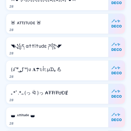
DECO
28
🪄⋆✨
🚨 ᴀᴛᴛɪᴛᴜᴅᴇ 🚨
DECO
28
🪄⋆✨
◥꧁ད α††ï†udε ཌ꧂◤
DECO
28
🪄⋆✨
(ง ͠° ͟ل͜ ͡°)ง 𝐀☂𝚝̷ﺃ𝚝µᗪₑ 💪
DECO
28
🪄⋆✨
｡*ﾟ.*.｡(っ ᐛ )っ ₳₮₮ł₮ɄĐɆ
DECO
28
🪄⋆✨
👑 ᴬᵗᵗⁱᵗᵘᵈᵉ 👑
DECO
28