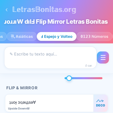
ɹoɹɹıW dılℲ Flip Mirror Letras Bonitas
as
卂 Asiáticas
Ⅎ Espejo y Volteo
𝟘𝟙𝟚𝟛 Números
☰
0 car.
FLIP & MIRROR
🪄⋆✨
ʇuoɟ ɔıʇǝɥʇsǝ∀
DECO
Upside Down
48