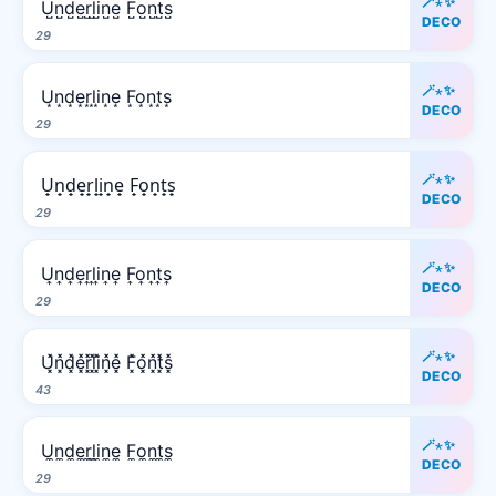
🪄⋆✨
U̺n̺d̺e̺r̺l̺i̺n̺e̺ F̺o̺n̺t̺s̺
DECO
29
🪄⋆✨
U͙n͙d͙e͙r͙l͙i͙n͙e͙ F͙o͙n͙t͙s͙
DECO
29
🪄⋆✨
U̟n̟d̟e̟r̟l̟i̟n̟e̟ F̟o̟n̟t̟s̟
DECO
29
🪄⋆✨
U͎n͎d͎e͎r͎l͎i͎n͎e͎ F͎o͎n͎t͎s͎
DECO
29
🪄⋆✨
U͓̽n͓̽d͓̽e͓̽r͓̽l͓̽i͓̽n͓̽e͓̽ F͓̽o͓̽n͓̽t͓̽s͓̽
DECO
43
🪄⋆✨
U̼n̼d̼e̼r̼l̼i̼n̼e̼ F̼o̼n̼t̼s̼
DECO
29