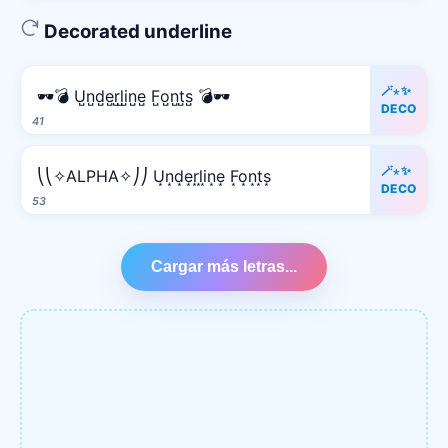
Decorated underline
🪄⋆✨
🕶️💣 U̺n̺d̺e̺r̺l̺i̺n̺e̺ F̺o̺n̺t̺s̺ 💣🕶️
DECO
41
🪄⋆✨
⎝⎝✧ALPHA✧⎠⎠ U͙n͙d͙e͙r͙l͙i͙n͙e͙ F͙o͙n͙t͙s͙
DECO
53
Cargar más letras...