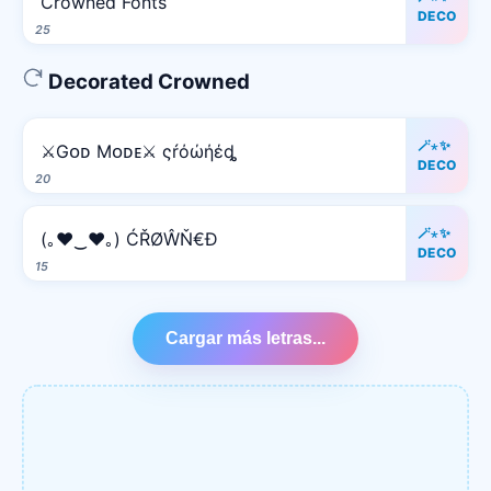
C͆r͆o͆w͆n͆e͆d͆ F͆o͆n͆t͆s͆
DECO
25
Decorated Crowned
🪄⋆✨
⚔️Gᴏᴅ Mᴏᴅᴇ⚔️ ςŕόώήέȡ
DECO
20
🪄⋆✨
(｡♥‿♥｡) ĆŘØŴŇ€Đ
DECO
15
Cargar más letras...