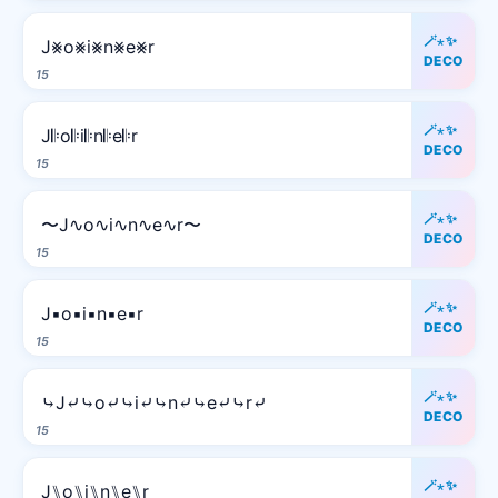
🪄⋆✨
J⨳o⨳i⨳n⨳e⨳r
DECO
15
🪄⋆✨
J𝄆o𝄆i𝄆n𝄆e𝄆r
DECO
15
🪄⋆✨
〜J∿o∿i∿n∿e∿r〜
DECO
15
🪄⋆✨
J▪o▪i▪n▪e▪r
DECO
15
🪄⋆✨
⤷J⤶⤷o⤶⤷i⤶⤷n⤶⤷e⤶⤷r⤶
DECO
15
🪄⋆✨
J⑊o⑊i⑊n⑊e⑊r