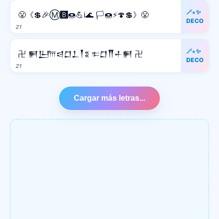
🪄⋆✨
😤《💲🎉Ⓜ️🅱️🍩💪ℹ️🌊 🏳️🍩⚡️🍄💲》😤
DECO
21
🪄⋆✨
卍 𒂍𒌨𐎠𒁀𒆸𒁇𒐕𒐏 𐎣𒆸𒐖𒈦𒂍 卍
DECO
21
Cargar más letras...