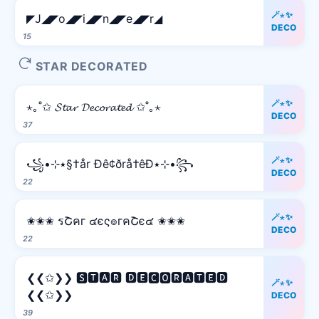
🪄⋆✨
◤J◢◤o◢◤i◢◤n◢◤e◢◤r◢
DECO
15
STAR DECORATED
🪄⋆✨
⋆｡˚✩ 𝓢𝓽𝓪𝓻 𝓓𝓮𝓬𝓸𝓻𝓪𝓽𝓮𝓭 ✩˚｡⋆
DECO
37
🪄⋆✨
꧁•⊹٭§†år Ðê¢ðrå†êÐ٭⊹•꧂
DECO
22
🪄⋆✨
✬✬✬ รՇคг ๔єς๏гคՇє๔ ✬✬✬
DECO
22
❮❮✩❯❯ 🆂🆃🅰🆁 🅳🅴🅲🅾🆁🅰🆃🅴🅳
🪄⋆✨
❮❮✩❯❯
DECO
39