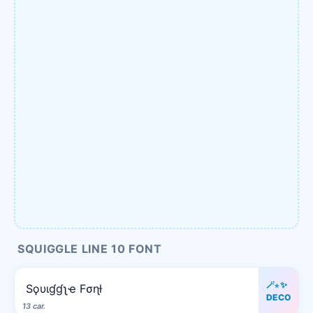
SQUIGGLE LINE 10 FONT
🪄⋆✨
Sϙυιɠɠʅҽ Fσɳƚ
DECO
13 car.