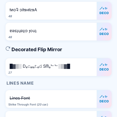
🪄⋆✨
ƚᴎoᎸ ɔiƚɘʜƚꙅɘA
DECO
48
🪄⋆✨
ɐǝsʇɥǝʇᴉɔ ɟouʇ
DECO
48
Decorated Flip Mirror
🪄⋆✨
█▓▒░ Dₑ𝚌ₒᵣₐ𝚝ₑ𝚍 Sᗰₐᄂᄂ░▒▓█
DECO
27
LINES NAME
🪄⋆✨
L̶i̶n̶e̶s̶ ̶F̶o̶n̶t̶
DECO
Strike Through Font (
20 car.
)