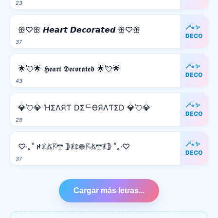
23
🪄⋆✨
ꕥ♡ꕥ 𝙃𝙚𝙖𝙧𝙩 𝘿𝙚𝙘𝙤𝙧𝙖𝙩𝙚𝙙 ꕥ♡ꕥ
DECO
37
🪄⋆✨
🌟💘🌟 𝕳𝖊𝖆𝖗𝖙 𝕯𝖊𝖈𝖔𝖗𝖆𝖙𝖊𝖉 🌟💘🌟
DECO
43
🪄⋆✨
💎💘💎 ΉΣΛЯƬ DΣᄃӨЯΛƬΣD 💎💘💎
DECO
29
🪄⋆✨
♡·｡˚ ꛅ𖤟𖤬𖦪𖢧 𖤀𖤟ꛕ𖣠𖦪𖤬𖢧𖤟𖤀 ˚｡·♡
DECO
37
Cargar más letras...