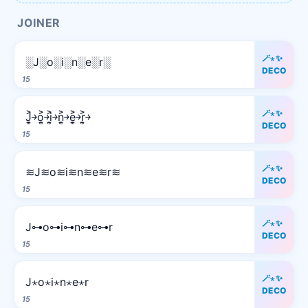
JOINER
🪄⋆✨
░J░o░i░n░e░r░
DECO
15
🪄⋆✨
J͎͍͐￫o͎͍͐￫i͎͍͐￫n͎͍͐￫e͎͍͐￫r͎͍͐￫
DECO
15
🪄⋆✨
≋J≋o≋i≋n≋e≋r≋
DECO
15
🪄⋆✨
J⊶o⊶i⊶n⊶e⊶r
DECO
15
🪄⋆✨
J⋆o⋆i⋆n⋆e⋆r
DECO
15