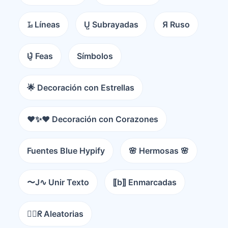
𝙻̷ Líneas
U̺ Subrayadas
Я Ruso
U̵̮̽ Feas
Símbolos
🌟 Decoración con Estrellas
❤️✨❤️ Decoración con Corazones
Fuentes Blue Hypify
🌸 Hermosas 🌸
〜J∿ Unir Texto
⟦b⟧ Enmarcadas
😵‍💫ᖇ Aleatorias