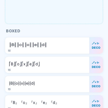
BOXED
🪄⋆✨
╟B╢╟o╢╟x╢╟e╢╟d╢
DECO
15
🪄⋆✨
⎡B⎦⎡o⎦⎡x⎦⎡e⎦⎡d⎦
DECO
15
🪄⋆✨
⁅B⁆⁅o⁆⁅x⁆⁅e⁆⁅d⁆
DECO
15
🪄⋆✨
『B』『o』『x』『e』『d』
DECO