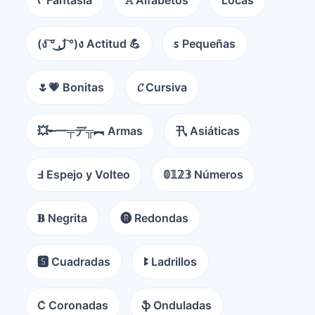
ᠻ Fantasía
𝙰 Alfabetos
Locas
(ง ͠° ͟ل͜ ͡°)ง Actitud 💪
ꜱ Pequeñas
🌷💗 Bonitas
𝓒 Cursiva
💥╾━╤デ╦︻ Armas
卂 Asiáticas
Ⅎ Espejo y Volteo
𝟘𝟙𝟚𝟛 Números
𝐁 Negrita
🅡 Redondas
🆂 Cuadradas
ꔪ Ladrillos
C͛ Coronadas
ֆ Onduladas