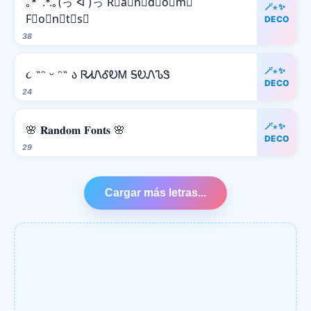
｡*ﾟ.*.｡(っ ᐛ )っ R⃒a⃒n⃒d⃒o⃒m⃒
🪄⋆✨
F⃒o⃒n⃒t⃒s⃒
DECO
38
🪄⋆✨
૮ ˶ᵔ ᵕ ᵔ˶ ა ᏒᏗᏁᎴᎧᎷ ᎦᎧᏁᏖᏕ
DECO
24
🪄⋆✨
🌸 𝐑𝐚𝐧𝐝𝐨𝐦 𝐅𝐨𝐧𝐭𝐬 🌸
DECO
29
Cargar más letras...