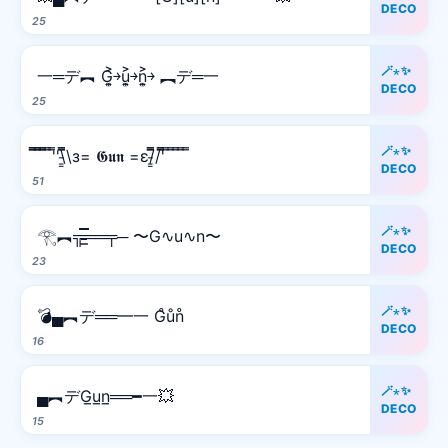
DECO
25
🪄⋆✨
一═デ︻ G͎͍͐￫u͎͍͐￫n͎͍͐￫ ︻デ═一
DECO
25
🪄⋆✨
̿̿ ̿̿ ̿̿ ̿'̿'\̵͇̿̿\з= 𝕲𝖚𝖓 =ε/̵͇̿̿/'̿̿ ̿ ̿ ̿ ̿ ̿
DECO
51
🪄⋆✨
𓂀︻╦̵̵͇̿̿̿̿══╤─ 〜G∿u∿n〜
DECO
23
🪄⋆✨
💣▄︻デ══━一 G̊ůn̊
DECO
16
🪄⋆✨
▄︻デG̲u̲n̲══━一💥
DECO
15