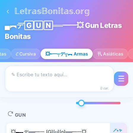
▄︻デ🄶🅄🄽══━一💥 Gun Letras
Bonitas
tas
𝓒 Cursiva
💥╾━╤デ╦︻ Armas
卂 Asiáticas
☰
0 car.
GUN
🪄⋆✨
💥▄︻デ══━一 ⁅G⁆⁅u⁆⁅n⁆══━一💥