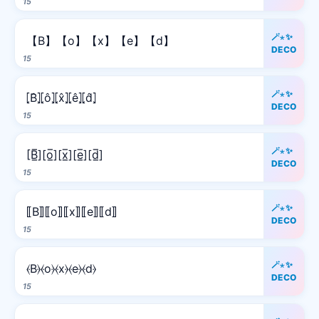
15
🪄⋆✨
【B】【o】【x】【e】【d】
DECO
15
🪄⋆✨
⦏B̂⦎⦏ô⦎⦏x̂⦎⦏ê⦎⦏d̂⦎
DECO
15
🪄⋆✨
[B̲̅][o̲̅][x̲̅][e̲̅][d̲̅]
DECO
15
🪄⋆✨
⟦B⟧⟦o⟧⟦x⟧⟦e⟧⟦d⟧
DECO
15
🪄⋆✨
⦑B⦒⦑o⦒⦑x⦒⦑e⦒⦑d⦒
DECO
15