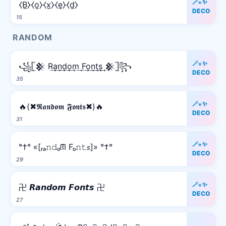
🪄⋆✨
⧼B̼⧽⧼o̼⧽⧼x̼⧽⧼e̼⧽⧼d̼⧽
DECO
15
RANDOM
🪄⋆✨
꧁𓊈𒆜 R͢a͢n͢d͢o͢m͢ F͢o͢n͢t͢s͢ 𒆜𓊉꧂
DECO
35
🪄⋆✨
🔥(✖𝕽𝖆𝖓𝖉𝖔𝖒 𝕱𝖔𝖓𝖙𝖘✖)🔥
DECO
31
🪄⋆✨
°†° «[ᵣₐ𝚗𝚍ₒᗰ Fₒ𝚗𝚝𝘴]» °†°
DECO
29
🪄⋆✨
卍 𝙍𝙖𝙣𝙙𝙤𝙢 𝙁𝙤𝙣𝙩𝙨 卍
DECO
27