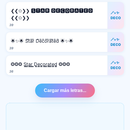
❮❮✩❯❯ 🆂🆃🅰🆁 🅳🅴🅲🅾🆁🅰🆃🅴🅳
🪄⋆✨
❮❮✩❯❯
DECO
39
🪄⋆✨
🌟✨🌟 S͆t͆a͆r͆ D͆e͆c͆o͆r͆a͆t͆e͆d͆ 🌟✨🌟
DECO
39
🪄⋆✨
❂❂❂ S̳t̳a̳r̳ ̳D̳e̳c̳o̳r̳a̳t̳e̳d̳ ❂❂❂
DECO
36
Cargar más letras...