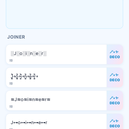
JOINER
🪄⋆✨
░J░o░i░n░e░r░
DECO
15
🪄⋆✨
J͎͍͐￫o͎͍͐￫i͎͍͐￫n͎͍͐￫e͎͍͐￫r͎͍͐￫
DECO
15
🪄⋆✨
≋J≋o≋i≋n≋e≋r≋
DECO
15
🪄⋆✨
J⊶o⊶i⊶n⊶e⊶r
DECO