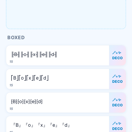
BOXED
🪄⋆✨
╟B╢╟o╢╟x╢╟e╢╟d╢
DECO
15
🪄⋆✨
⎡B⎦⎡o⎦⎡x⎦⎡e⎦⎡d⎦
DECO
15
🪄⋆✨
⁅B⁆⁅o⁆⁅x⁆⁅e⁆⁅d⁆
DECO
15
🪄⋆✨
『B』『o』『x』『e』『d』
DECO