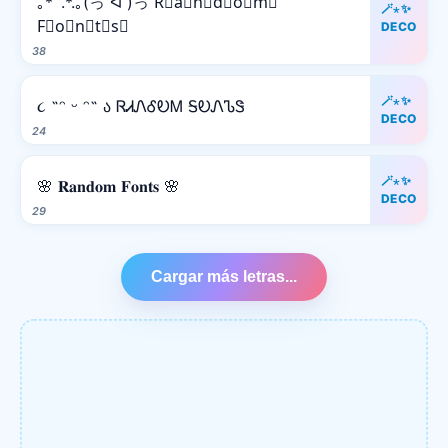
｡*ﾟ.*.｡(っ ᐛ )っ R⃒a⃒n⃒d⃒o⃒m⃒
🪄⋆✨
F⃒o⃒n⃒t⃒s⃒
DECO
38
🪄⋆✨
૮ ˶ᵔ ᵕ ᵔ˶ ა ᏒᏗᏁᎴᎧᎷ ᎦᎧᏁᏖᏕ
DECO
24
🪄⋆✨
🌸 𝐑𝐚𝐧𝐝𝐨𝐦 𝐅𝐨𝐧𝐭𝐬 🌸
DECO
29
Cargar más letras...