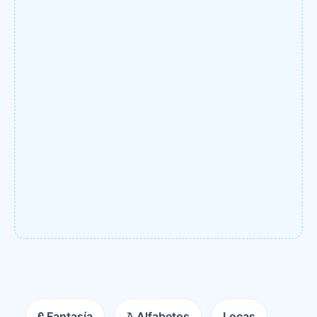
ᠻ Fantasía
𝙰 Alfabetos
Locas