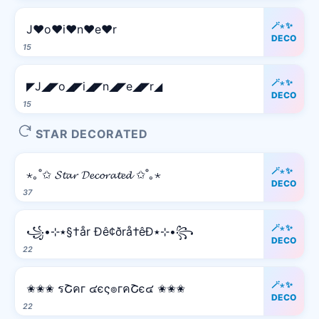
🪄⋆✨
J♥o♥i♥n♥e♥r
DECO
15
🪄⋆✨
◤J◢◤o◢◤i◢◤n◢◤e◢◤r◢
DECO
15
STAR DECORATED
🪄⋆✨
⋆｡˚✩ 𝓢𝓽𝓪𝓻 𝓓𝓮𝓬𝓸𝓻𝓪𝓽𝓮𝓭 ✩˚｡⋆
DECO
37
🪄⋆✨
꧁•⊹٭§†år Ðê¢ðrå†êÐ٭⊹•꧂
DECO
22
🪄⋆✨
✬✬✬ รՇคг ๔єς๏гคՇє๔ ✬✬✬
DECO
22