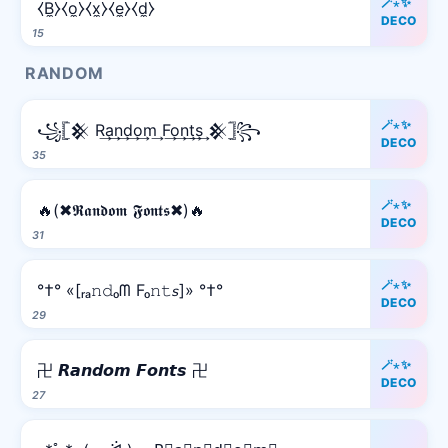
🪄⋆✨
⧼B̼⧽⧼o̼⧽⧼x̼⧽⧼e̼⧽⧼d̼⧽
DECO
15
RANDOM
🪄⋆✨
꧁𓊈𒆜 R͢a͢n͢d͢o͢m͢ F͢o͢n͢t͢s͢ 𒆜𓊉꧂
DECO
35
🪄⋆✨
🔥(✖𝕽𝖆𝖓𝖉𝖔𝖒 𝕱𝖔𝖓𝖙𝖘✖)🔥
DECO
31
🪄⋆✨
°†° «[ᵣₐ𝚗𝚍ₒᗰ Fₒ𝚗𝚝𝘴]» °†°
DECO
29
🪄⋆✨
卍 𝙍𝙖𝙣𝙙𝙤𝙢 𝙁𝙤𝙣𝙩𝙨 卍
DECO
27