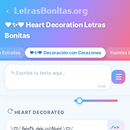
❤️✨❤️ Heart Decoration Letras
Bonitas
 Estrellas
❤️✨❤️ Decoración con Corazones
Fuentes 
☰
0 car.
HEART DECORATED
🪄⋆✨
𓆩♡𓆪 ׅׄჩִׂᧉ᩠ִׂ֗αׂׅׅ᥅ִ໋֗ȶׂׅ dׂׂ݂݂ᧉ᩠֗ɕִׄ˖ִ࣪ᦒ᩠ׂׅ᥅ִׂαִׂ໋ׅׅ֗ȶׂׅᧉ᩠֗dׂׂ݂݂ 𓆩♡𓆪