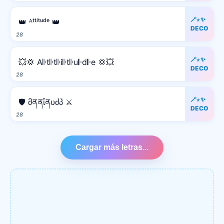
🪄⋆✨
👑 ᴬᵗᵗⁱᵗᵘᵈᵉ 👑
DECO
28
🪄⋆✨
💥💢 A𝄆t𝄆t𝄆i𝄆t𝄆u𝄆d𝄆e 💢💥
DECO
28
🪄⋆✨
🛡️ მནནἶནυძპ ⚔️
DECO
28
Cargar más letras...