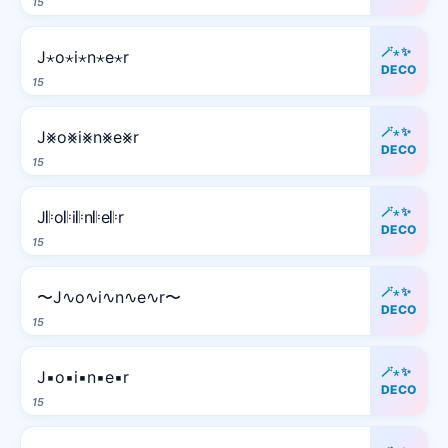
15
🪄⋆✨
J⋆o⋆i⋆n⋆e⋆r
DECO
15
🪄⋆✨
J⨳o⨳i⨳n⨳e⨳r
DECO
15
🪄⋆✨
J𝄆o𝄆i𝄆n𝄆e𝄆r
DECO
15
🪄⋆✨
〜J∿o∿i∿n∿e∿r〜
DECO
15
🪄⋆✨
J▪o▪i▪n▪e▪r
DECO
15