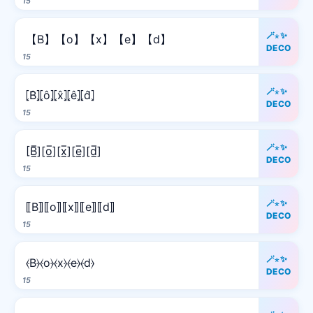
15
🪄⋆✨
【B】【o】【x】【e】【d】
DECO
15
🪄⋆✨
⦏B̂⦎⦏ô⦎⦏x̂⦎⦏ê⦎⦏d̂⦎
DECO
15
🪄⋆✨
[B̲̅][o̲̅][x̲̅][e̲̅][d̲̅]
DECO
15
🪄⋆✨
⟦B⟧⟦o⟧⟦x⟧⟦e⟧⟦d⟧
DECO
15
🪄⋆✨
⦑B⦒⦑o⦒⦑x⦒⦑e⦒⦑d⦒
DECO
15