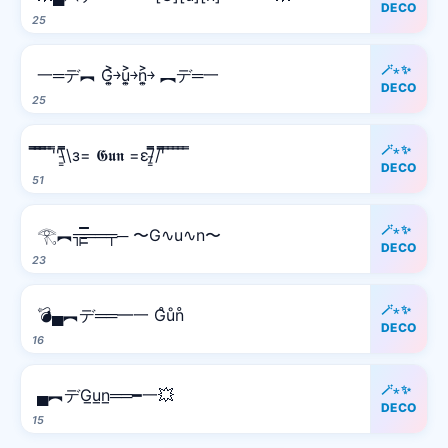
DECO
25
🪄⋆✨
一═デ︻ G͎͍͐￫u͎͍͐￫n͎͍͐￫ ︻デ═一
DECO
25
🪄⋆✨
̿̿ ̿̿ ̿̿ ̿'̿'\̵͇̿̿\з= 𝕲𝖚𝖓 =ε/̵͇̿̿/'̿̿ ̿ ̿ ̿ ̿ ̿
DECO
51
🪄⋆✨
𓂀︻╦̵̵͇̿̿̿̿══╤─ 〜G∿u∿n〜
DECO
23
🪄⋆✨
💣▄︻デ══━一 G̊ůn̊
DECO
16
🪄⋆✨
▄︻デG̲u̲n̲══━一💥
DECO
15