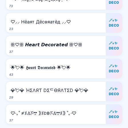
DECO
73
🪄⋆✨
♡⸝⸝ Hёаят Дёcѳяатёд ⸝⸝♡
DECO
23
🪄⋆✨
ꕥ♡ꕥ 𝙃𝙚𝙖𝙧𝙩 𝘿𝙚𝙘𝙤𝙧𝙖𝙩𝙚𝙙 ꕥ♡ꕥ
DECO
37
🪄⋆✨
🌟💘🌟 𝕳𝖊𝖆𝖗𝖙 𝕯𝖊𝖈𝖔𝖗𝖆𝖙𝖊𝖉 🌟💘🌟
DECO
43
🪄⋆✨
💎💘💎 ΉΣΛЯƬ DΣᄃӨЯΛƬΣD 💎💘💎
DECO
29
🪄⋆✨
♡·｡˚ ꛅ𖤟𖤬𖦪𖢧 𖤀𖤟ꛕ𖣠𖦪𖤬𖢧𖤟𖤀 ˚｡·♡
DECO
37