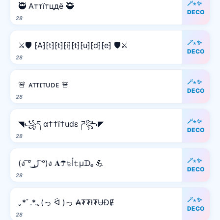
🪄⋆✨
🥷 Аттїтцдё 🥷
DECO
28
🪄⋆✨
⚔️🛡️ ⁅A⁆⁅t⁆⁅t⁆⁅i⁆⁅t⁆⁅u⁆⁅d⁆⁅e⁆ 🛡️⚔️
DECO
28
🪄⋆✨
🚨 ᴀᴛᴛɪᴛᴜᴅᴇ 🚨
DECO
28
🪄⋆✨
◥꧁ད α††ï†udε ཌ꧂◤
DECO
28
🪄⋆✨
(ง ͠° ͟ل͜ ͡°)ง 𝐀☂𝚝̷ﺃ𝚝µᗪₑ 💪
DECO
28
🪄⋆✨
｡*ﾟ.*.｡(っ ᐛ )っ ₳₮₮ł₮ɄĐɆ
DECO
28