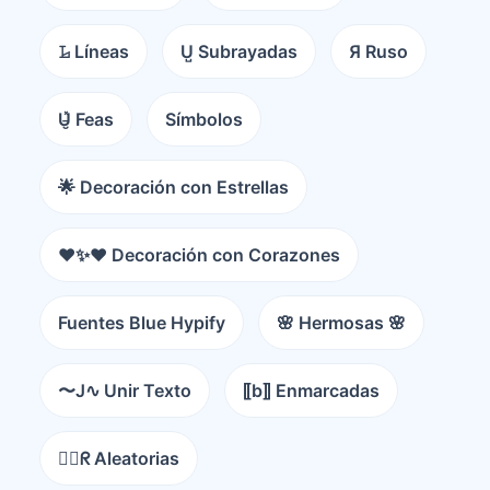
𝙻̷ Líneas
U̺ Subrayadas
Я Ruso
U̵̮̽ Feas
Símbolos
🌟 Decoración con Estrellas
❤️✨❤️ Decoración con Corazones
Fuentes Blue Hypify
🌸 Hermosas 🌸
〜J∿ Unir Texto
⟦b⟧ Enmarcadas
😵‍💫ᖇ Aleatorias