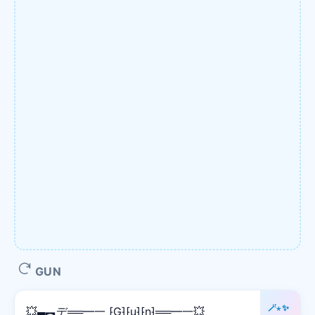
GUN
🪄⋆✨
💥▄︻デ══━一 ⁅G⁆⁅u⁆⁅n⁆══━一💥