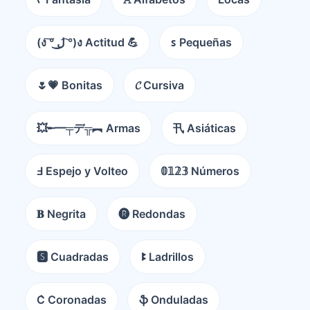
(ง ͠° ͟ل͜ ͡°)ง Actitud 💪
ꜱ Pequeñas
🌷💗 Bonitas
𝓒 Cursiva
💥╾━╤デ╦︻ Armas
卂 Asiáticas
Ⅎ Espejo y Volteo
𝟘𝟙𝟚𝟛 Números
𝐁 Negrita
🅡 Redondas
🆂 Cuadradas
ꔪ Ladrillos
C͛ Coronadas
ֆ Onduladas