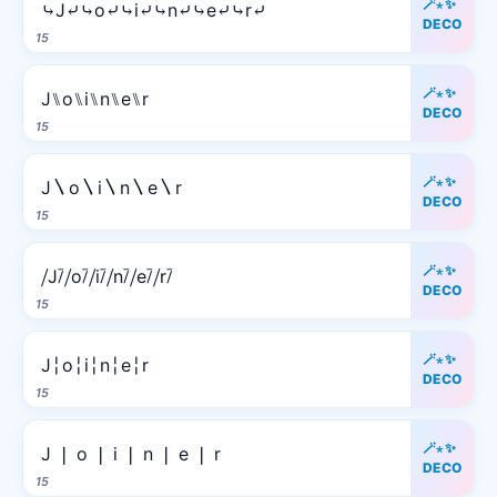
🪄⋆✨
⤷J⤶⤷o⤶⤷i⤶⤷n⤶⤷e⤶⤷r⤶
DECO
15
🪄⋆✨
J⑊o⑊i⑊n⑊e⑊r
DECO
15
🪄⋆✨
J〵o〵i〵n〵e〵r
DECO
15
🪄⋆✨
⧸J⧶⧸o⧶⧸i⧶⧸n⧶⧸e⧶⧸r⧶
DECO
15
🪄⋆✨
J╎o╎i╎n╎e╎r
DECO
15
🪄⋆✨
J ❘ o ❘ i ❘ n ❘ e ❘ r
DECO
15