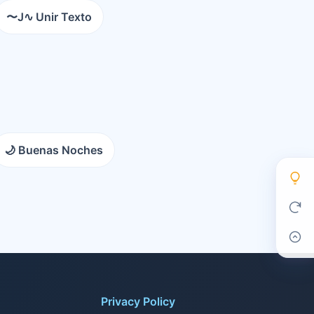
〜J∿ Unir Texto
🌙 Buenas Noches
Privacy Policy