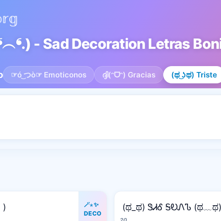
 (|||❛︵❛.) - Sad Decoration Letras Bo
o
☞ó ͜つò☞ Emoticonos
ദ്ദി(ᵔᗜᵔ) Gracias
(ಥ ͜ʖಥ) Triste
🪄⋆✨
｀)
(ಥ_ಥ) ᏕᏗᎴ ᎦᎧᏁᏖ (ಥ﹏ಥ
DECO
20