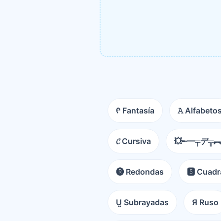
ᠻ Fantasía
𝙰 Alfabeto
𝓒 Cursiva
💥╾━╤デ╦︻
🅡 Redondas
🆂 Cuad
U̺ Subrayadas
Я Ruso