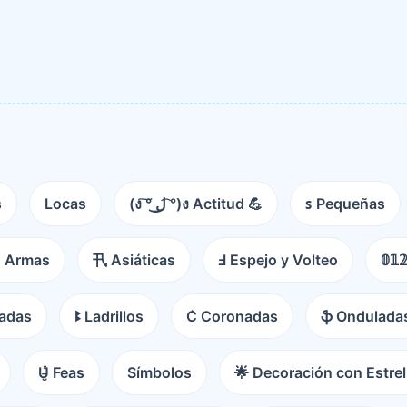
s
Locas
(ง ͠° ͟ل͜ ͡°)ง Actitud 💪
ꜱ Pequeñas
 Armas
卂 Asiáticas
Ⅎ Espejo y Volteo
𝟘𝟙
radas
ꔪ Ladrillos
C͛ Coronadas
ֆ Ondulada
U̵̮̽ Feas
Símbolos
🌟 Decoración con Estrel