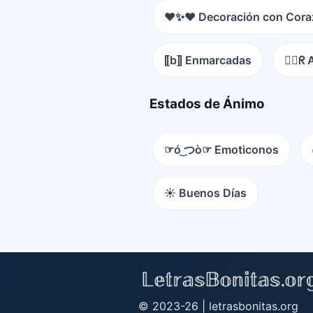
❤️✨❤️ Decoración con Cor
⟦b⟧ Enmarcadas
😵‍💫ᖇ
Estados de Ánimo
☞ó ͜つò☞ Emoticonos
☀️ Buenos Días
© 2023-26 |
letrasbonitas.org