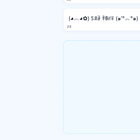
(◕︿◕✿) ꌚꁲꂠ ꄞꂦꋊꋖ (๑′°︿°๑)
24