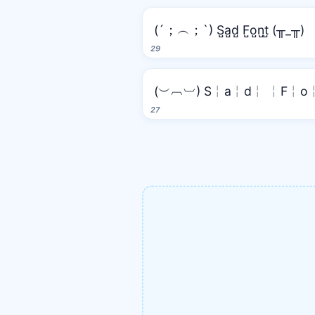
(´；︵；`) S̺a̺d̺ F̺o̺n̺t̺ (╥_╥)
29
(︶︹︺) S╎a╎d╎ ╎F╎o╎
27