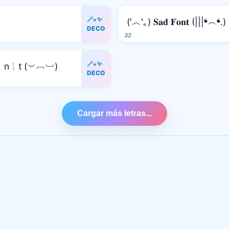
🪄⋆✨
(′︿‵｡) 𝐒𝐚𝐝 𝐅𝐨𝐧𝐭 (|||❛︵❛.)
DECO
32
🪄⋆✨
n╎t (︶︹︺)
DECO
Cargar más letras...