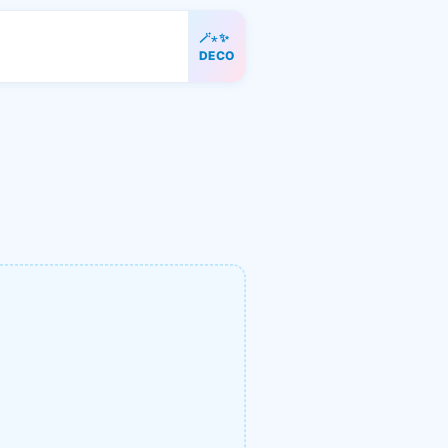
🪄⋆✨
DECO