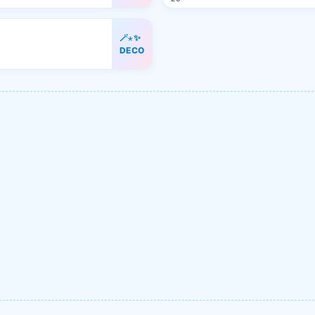
🪄⋆✨
DECO