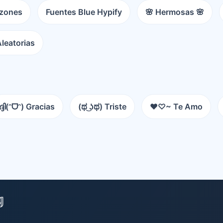
azones
Fuentes Blue Hypify
🌸 Hermosas 🌸
 Aleatorias
ദ്ദി(ᵔᗜᵔ) Gracias
(ಥ ͜ʖಥ) Triste
♥♡~ Te Amo