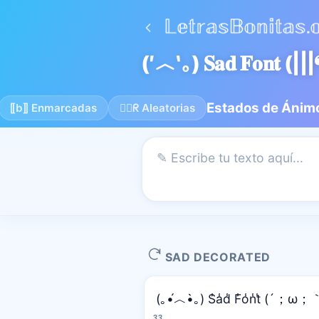
(′︿‵｡) 𝐒𝐚𝐝 𝐅𝐨𝐧
Estados de Ánim
⟦b⟧ Enmarcadas
😵‍💫ᖇ Aleatorias
SAD DECORATED
(｡•́︿•̀｡) S̾a̾d̾ F̾o̾n̾t̾ (´；ω；
33