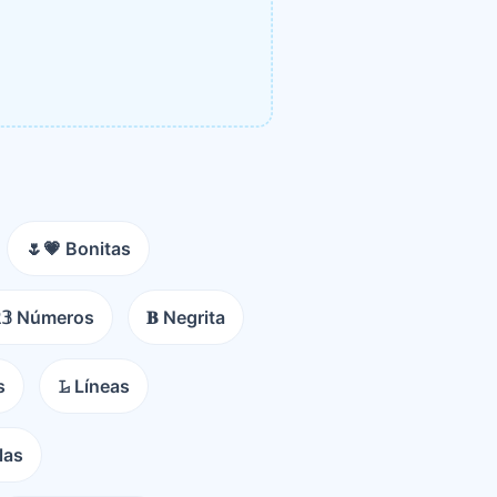
🌷💗 Bonitas
𝟚𝟛 Números
𝐁 Negrita
s
𝙻̷ Líneas
las