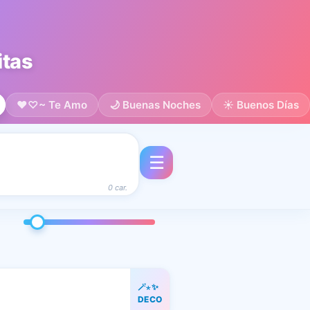
nitas
♥♡~ Te Amo
🌙 Buenas Noches
☀️ Buenos Días
☰
0 car.
🪄⋆✨
)
DECO