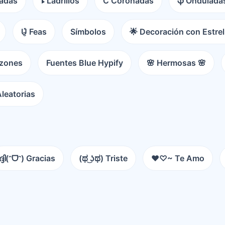
radas
ꔪ Ladrillos
C͛ Coronadas
ֆ Ondulada
U̵̮̽ Feas
Símbolos
🌟 Decoración con Estrel
azones
Fuentes Blue Hypify
🌸 Hermosas 🌸
 Aleatorias
ദ്ദി(ᵔᗜᵔ) Gracias
(ಥ ͜ʖಥ) Triste
♥♡~ Te Amo