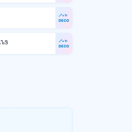
🪄⋆✨
DECO
🪄⋆✨
ᏁᏖᏕ
DECO