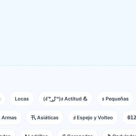
s
Locas
(ง ͠° ͟ل͜ ͡°)ง Actitud 💪
ꜱ Pequeñas
 Armas
卂 Asiáticas
Ⅎ Espejo y Volteo
𝟘𝟙