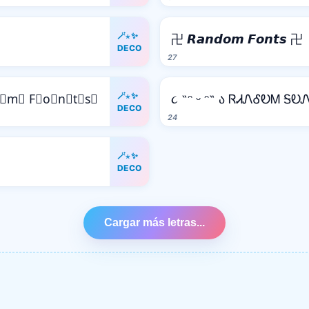
🪄⋆✨
卍 𝙍𝙖𝙣𝙙𝙤𝙢 𝙁𝙤𝙣𝙩𝙨 卍
DECO
27
🪄⋆✨
o⃒m⃒ F⃒o⃒n⃒t⃒s⃒
૮ ˶ᵔ ᵕ ᵔ˶ ა ᏒᏗᏁᎴᎧᎷ ᎦᎧ
DECO
24
🪄⋆✨
DECO
Cargar más letras...