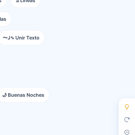
s
𝙻̷ Líneas
las
〜J∿ Unir Texto
🌙 Buenas Noches