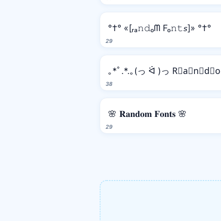
°†° «[ᵣₐ𝚗𝚍ₒᗰ Fₒ𝚗𝚝𝘴]» °†°
29
｡*ﾟ.*.｡(っ ᐛ )っ R⃒a⃒n⃒d⃒
38
🌸 𝐑𝐚𝐧𝐝𝐨𝐦 𝐅𝐨𝐧𝐭𝐬 🌸
29