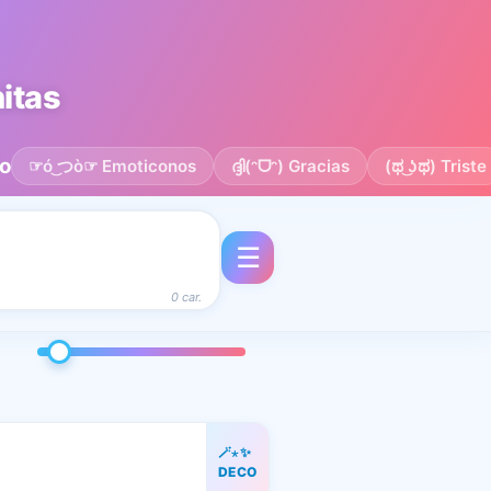
nitas
o
☞ó ͜つò☞ Emoticonos
ദ്ദി(ᵔᗜᵔ) Gracias
(ಥ ͜ʖಥ) Triste
☰
0 car.
🪄⋆✨
DECO