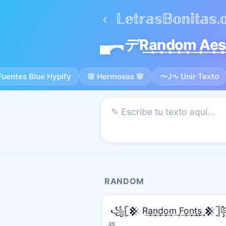
▄︻デR͢a͢n͢d͢o͢m͢ A͢e͢
Fuentes Blue Hypify
🌸 Hermosas 🌸
〜J∿ Unir Texto
RANDOM
꧁𓊈𒆜 R͢a͢n͢d͢o͢m͢ F͢o͢n͢t͢s͢ 𒆜
35