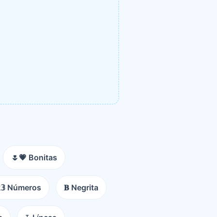
🌷💗 Bonitas
𝟚𝟛 Números
𝐁 Negrita