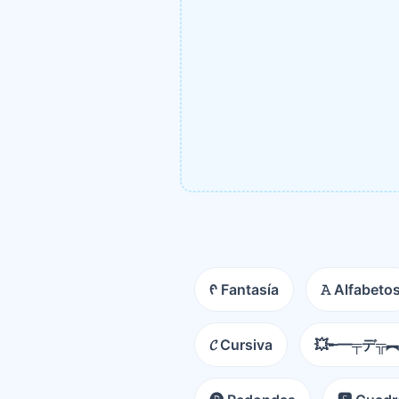
ᠻ Fantasía
𝙰 Alfabeto
𝓒 Cursiva
💥╾━╤デ╦︻