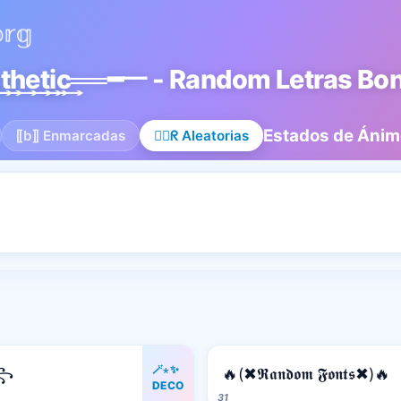
s͢t͢h͢e͢t͢i͢c͢══━一 - Random Letras Bo
Estados de Ánim
⟦b⟧ Enmarcadas
😵‍💫ᖇ Aleatorias
🪄⋆✨
𓊉꧂
🔥(✖𝕽𝖆𝖓𝖉𝖔𝖒 𝕱𝖔𝖓𝖙𝖘✖)🔥
DECO
31