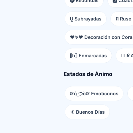
🅡 Redondas
🆂 Cuad
U̺ Subrayadas
Я Ruso
❤️✨❤️ Decoración con Cor
⟦b⟧ Enmarcadas
😵‍💫ᖇ
Estados de Ánimo
☞ó ͜つò☞ Emoticonos
☀️ Buenos Días