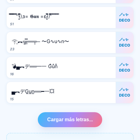
🪄⋆✨
̿̿ ̿̿ ̿̿ ̿'̿'\̵͇̿̿\з= 𝕲𝖚𝖓 =ε/̵͇̿̿/'̿̿ ̿ ̿ ̿ ̿ ̿
DECO
51
🪄⋆✨
𓂀︻╦̵̵͇̿̿̿̿══╤─ 〜G∿u∿n〜
DECO
23
🪄⋆✨
💣▄︻デ══━一 G̊ůn̊
DECO
16
🪄⋆✨
▄︻デG̲u̲n̲══━一💥
DECO
15
Cargar más letras...