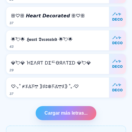
🪄⋆✨
ꕥ♡ꕥ 𝙃𝙚𝙖𝙧𝙩 𝘿𝙚𝙘𝙤𝙧𝙖𝙩𝙚𝙙 ꕥ♡ꕥ
DECO
37
🪄⋆✨
🌟💘🌟 𝕳𝖊𝖆𝖗𝖙 𝕯𝖊𝖈𝖔𝖗𝖆𝖙𝖊𝖉 🌟💘🌟
DECO
43
🪄⋆✨
💎💘💎 ΉΣΛЯƬ DΣᄃӨЯΛƬΣD 💎💘💎
DECO
29
🪄⋆✨
♡·｡˚ ꛅ𖤟𖤬𖦪𖢧 𖤀𖤟ꛕ𖣠𖦪𖤬𖢧𖤟𖤀 ˚｡·♡
DECO
37
Cargar más letras...