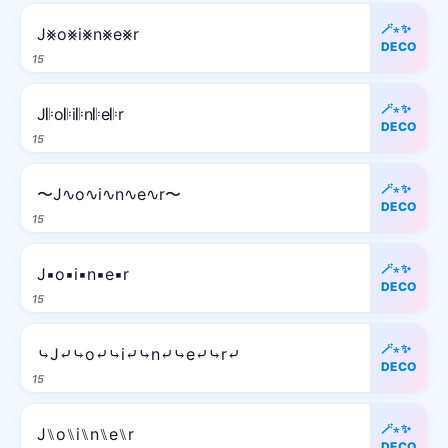
🪄⋆✨
J⨳o⨳i⨳n⨳e⨳r
DECO
15
🪄⋆✨
J𝄆o𝄆i𝄆n𝄆e𝄆r
DECO
15
🪄⋆✨
〜J∿o∿i∿n∿e∿r〜
DECO
15
🪄⋆✨
J▪o▪i▪n▪e▪r
DECO
15
🪄⋆✨
⤷J⤶⤷o⤶⤷i⤶⤷n⤶⤷e⤶⤷r⤶
DECO
15
🪄⋆✨
J⑊o⑊i⑊n⑊e⑊r
DECO