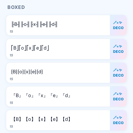
BOXED
🪄⋆✨
╟B╢╟o╢╟x╢╟e╢╟d╢
DECO
15
🪄⋆✨
⎡B⎦⎡o⎦⎡x⎦⎡e⎦⎡d⎦
DECO
15
🪄⋆✨
⁅B⁆⁅o⁆⁅x⁆⁅e⁆⁅d⁆
DECO
15
🪄⋆✨
『B』『o』『x』『e』『d』
DECO
15
🪄⋆✨
【B】【o】【x】【e】【d】
DECO
15