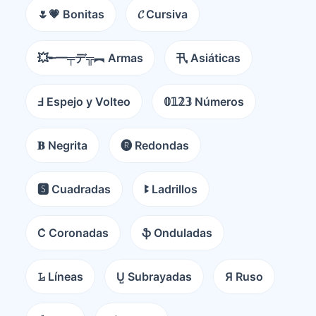
🌷💗 Bonitas
𝓒 Cursiva
💥╾━╤デ╦︻ Armas
卂 Asiáticas
Ⅎ Espejo y Volteo
𝟘𝟙𝟚𝟛 Números
𝐁 Negrita
🅡 Redondas
🆂 Cuadradas
ꔪ Ladrillos
C͛ Coronadas
ֆ Onduladas
𝙻̷ Líneas
U̺ Subrayadas
Я Ruso