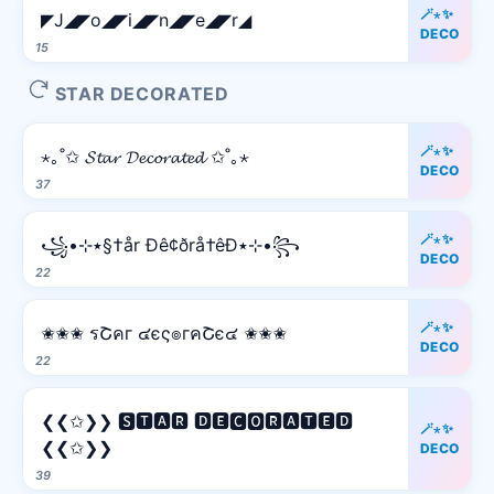
🪄⋆✨
◤J◢◤o◢◤i◢◤n◢◤e◢◤r◢
DECO
15
STAR DECORATED
🪄⋆✨
⋆｡˚✩ 𝓢𝓽𝓪𝓻 𝓓𝓮𝓬𝓸𝓻𝓪𝓽𝓮𝓭 ✩˚｡⋆
DECO
37
🪄⋆✨
꧁•⊹٭§†år Ðê¢ðrå†êÐ٭⊹•꧂
DECO
22
🪄⋆✨
✬✬✬ รՇคг ๔єς๏гคՇє๔ ✬✬✬
DECO
22
❮❮✩❯❯ 🆂🆃🅰🆁 🅳🅴🅲🅾🆁🅰🆃🅴🅳
🪄⋆✨
❮❮✩❯❯
DECO
39