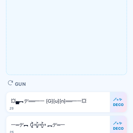
GUN
🪄⋆✨
💥▄︻デ══━一 ⁅G⁆⁅u⁆⁅n⁆══━一💥
DECO
25
🪄⋆✨
一═デ︻ G͎͍͐￫u͎͍͐￫n͎͍͐￫ ︻デ═一
DECO
25