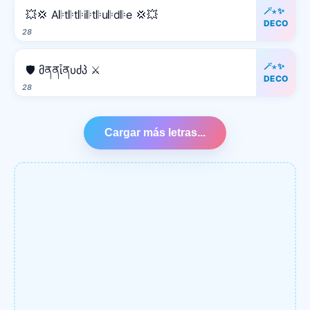
🪄⋆✨
💥💢 A𝄆t𝄆t𝄆i𝄆t𝄆u𝄆d𝄆e 💢💥
DECO
28
🪄⋆✨
🛡️ მནནἶནυძპ ⚔️
DECO
28
Cargar más letras...