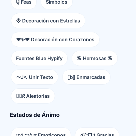
U̵̮̽ Feas
Símbolos
🌟 Decoración con Estrellas
❤️✨❤️ Decoración con Corazones
Fuentes Blue Hypify
🌸 Hermosas 🌸
〜J∿ Unir Texto
⟦b⟧ Enmarcadas
😵‍💫ᖇ Aleatorias
Estados de Ánimo
☞ó ͜つò☞ Emoticonos
ദ്ദി(ᵔᗜᵔ) Gracias