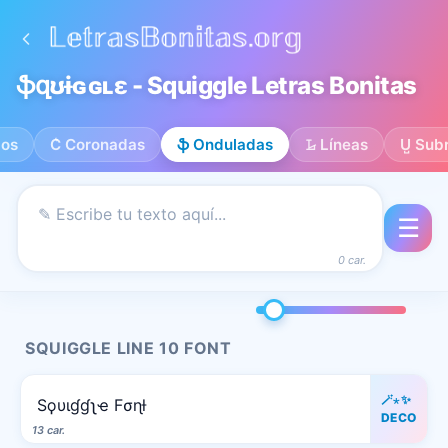
ֆզʊɨɢɢʟɛ - Squiggle Letras Bonitas
los
C͛ Coronadas
ֆ Onduladas
𝙻̷ Líneas
U̺ Sub
☰
0 car.
SQUIGGLE LINE 10 FONT
🪄⋆✨
Sϙυιɠɠʅҽ Fσɳƚ
DECO
13 car.