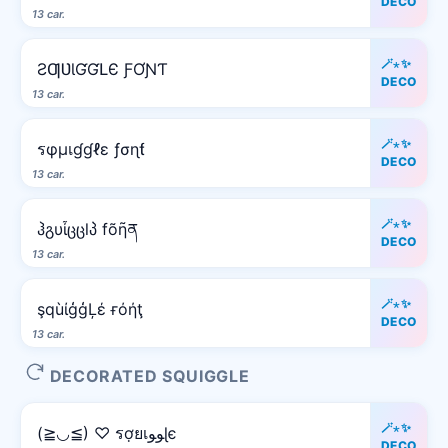
DECO
13 car.
🪄⋆✨
ƧƢƲƖƓƓԼЄ ƑƠƝƬ
DECO
13 car.
🪄⋆✨
รφµเɠɠℓε ƒσɳƭ
DECO
13 car.
🪄⋆✨
ჰგυἶცცlპ fõῆན
DECO
13 car.
🪄⋆✨
şqùίģģĻέ ғόήţ
DECO
13 car.
DECORATED SQUIGGLE
🪄⋆✨
(≧◡≦) ♡ รợยเﻮﻮɭє
DECO