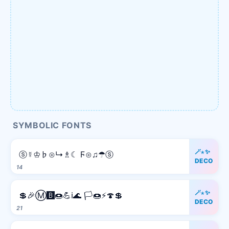
SYMBOLIC FONTS
🪄⋆✨
ⓢ☿♔♭⊙↳♗☾ Ϝ⊙♫☂ⓢ
DECO
14
🪄⋆✨
💲🎉Ⓜ️🅱️🍩💪ℹ️🌊 🏳️🍩⚡️🍄💲
DECO
21