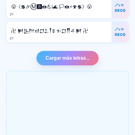
🪄⋆✨
😤《💲🎉Ⓜ️🅱️🍩💪ℹ️🌊 🏳️🍩⚡️🍄💲》😤
DECO
21
🪄⋆✨
卍 𒂍𒌨𐎠𒁀𒆸𒁇𒐕𒐏 𐎣𒆸𒐖𒈦𒂍 卍
DECO
21
Cargar más letras...