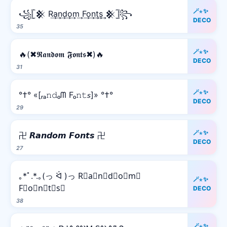
🪄⋆✨
꧁𓊈𒆜 R͢a͢n͢d͢o͢m͢ F͢o͢n͢t͢s͢ 𒆜𓊉꧂
DECO
35
🪄⋆✨
🔥(✖𝕽𝖆𝖓𝖉𝖔𝖒 𝕱𝖔𝖓𝖙𝖘✖)🔥
DECO
31
🪄⋆✨
°†° «[ᵣₐ𝚗𝚍ₒᗰ Fₒ𝚗𝚝𝘴]» °†°
DECO
29
🪄⋆✨
卍 𝙍𝙖𝙣𝙙𝙤𝙢 𝙁𝙤𝙣𝙩𝙨 卍
DECO
27
｡*ﾟ.*.｡(っ ᐛ )っ R⃒a⃒n⃒d⃒o⃒m⃒
🪄⋆✨
F⃒o⃒n⃒t⃒s⃒
DECO
38
🪄⋆✨