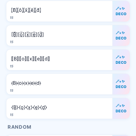
🪄⋆✨
⦏B̂⦎⦏ô⦎⦏x̂⦎⦏ê⦎⦏d̂⦎
DECO
15
🪄⋆✨
[B̲̅][o̲̅][x̲̅][e̲̅][d̲̅]
DECO
15
🪄⋆✨
⟦B⟧⟦o⟧⟦x⟧⟦e⟧⟦d⟧
DECO
15
🪄⋆✨
⦑B⦒⦑o⦒⦑x⦒⦑e⦒⦑d⦒
DECO
15
🪄⋆✨
⧼B̼⧽⧼o̼⧽⧼x̼⧽⧼e̼⧽⧼d̼⧽
DECO
15
RANDOM