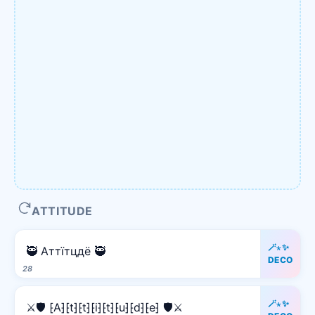
ATTITUDE
🪄⋆✨
🥷 Аттїтцдё 🥷
DECO
28
🪄⋆✨
⚔️🛡️ ⁅A⁆⁅t⁆⁅t⁆⁅i⁆⁅t⁆⁅u⁆⁅d⁆⁅e⁆ 🛡️⚔️