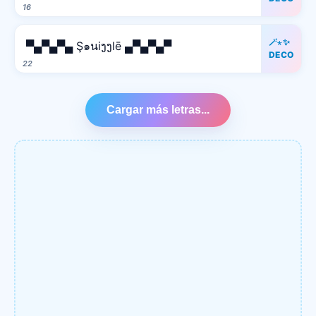
16
🪄⋆✨
▀▄▀▄▀▄ Ş๑นiງງlē ▄▀▄▀▄▀
DECO
22
Cargar más letras...