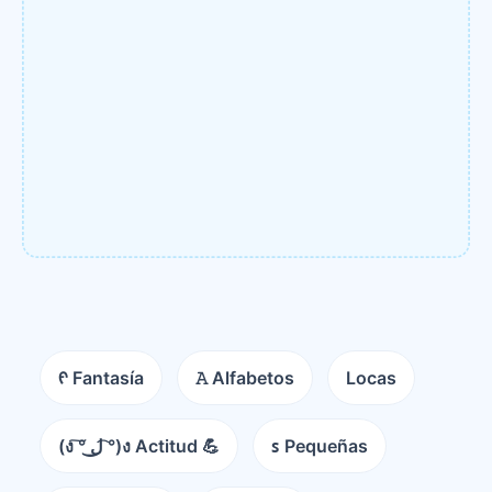
ᠻ Fantasía
𝙰 Alfabetos
Locas
(ง ͠° ͟ل͜ ͡°)ง Actitud 💪
ꜱ Pequeñas