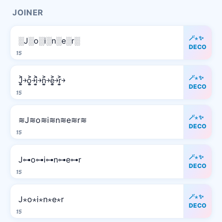
JOINER
🪄⋆✨
░J░o░i░n░e░r░
DECO
15
🪄⋆✨
J͎͍͐￫o͎͍͐￫i͎͍͐￫n͎͍͐￫e͎͍͐￫r͎͍͐￫
DECO
15
🪄⋆✨
≋J≋o≋i≋n≋e≋r≋
DECO
15
🪄⋆✨
J⊶o⊶i⊶n⊶e⊶r
DECO
15
🪄⋆✨
J⋆o⋆i⋆n⋆e⋆r
DECO
15