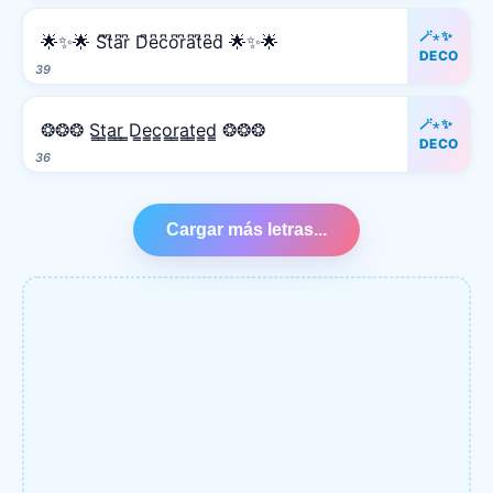
🪄⋆✨
🌟✨🌟 S͆t͆a͆r͆ D͆e͆c͆o͆r͆a͆t͆e͆d͆ 🌟✨🌟
DECO
39
🪄⋆✨
❂❂❂ S̳t̳a̳r̳ ̳D̳e̳c̳o̳r̳a̳t̳e̳d̳ ❂❂❂
DECO
36
Cargar más letras...