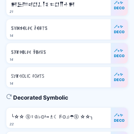
🪄⋆✨
𒂍𒌨𐎠𒁀𒆸𒁇𒐕𒐏 𐎣𒆸𒐖𒈦𒂍
DECO
21
🪄⋆✨
ꌚꐟꁒꃃꆂ꒒ꂑꏸ ꄘꆂꁹ꓅ꌚ
DECO
14
🪄⋆✨
ꌚꐞꂵꋰꂦ꒒ꂑꀯ ꄞꂦꋊꋖꌚ
DECO
14
🪄⋆✨
ꇙꌦꂵꃳꄲ꒒꒐ꉔ ꊰꄲꋊ꓄ꇙ
DECO
14
Decorated Symbolic
🪄⋆✨
╰☆☆ ⓢ☿♔♭⊙↳♗☾ Ϝ⊙♫☂ⓢ ☆☆╮
DECO
22