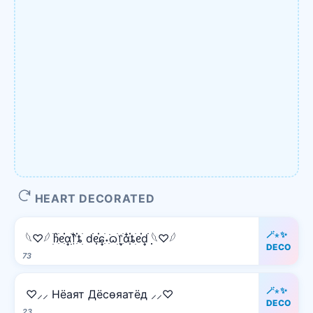
HEART DECORATED
🪄⋆✨
𓆩♡𓆪 ׅׄჩִׂᧉ᩠ִׂ֗αׂׅׅ᥅ִ໋֗ȶׂׅ dׂׂ݂݂ᧉ᩠֗ɕִׄ˖ִ࣪ᦒ᩠ׂׅ᥅ִׂαִׂ໋ׅׅ֗ȶׂׅᧉ᩠֗dׂׂ݂݂ 𓆩♡𓆪
DECO
73
🪄⋆✨
♡⸝⸝ Hёаят Дёcѳяатёд ⸝⸝♡
DECO
23