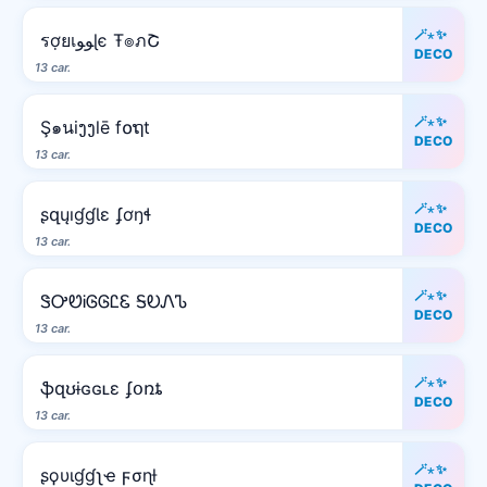
🪄⋆✨
รợยเﻮﻮɭє Ŧ๏ภՇ
DECO
13 car.
🪄⋆✨
Ş๑นiງງlē f໐ຖt
DECO
13 car.
🪄⋆✨
ʂզųıɠɠƖɛ ʄơŋɬ
DECO
13 car.
🪄⋆✨
ᏕᎤᏬᎥᎶᎶᏝᏋ ᎦᎧᏁᏖ
DECO
13 car.
🪄⋆✨
ֆզʊɨɢɢʟɛ ʄօռȶ
DECO
13 car.
🪄⋆✨
ʂϙυιɠɠʅҽ ϝσɳƚ