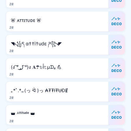
DECO
28
🪄⋆✨
🚨 ᴀᴛᴛɪᴛᴜᴅᴇ 🚨
DECO
28
🪄⋆✨
◥꧁ད α††ï†udε ཌ꧂◤
DECO
28
🪄⋆✨
(ง ͠° ͟ل͜ ͡°)ง 𝐀☂𝚝̷ﺃ𝚝µᗪₑ 💪
DECO
28
🪄⋆✨
｡*ﾟ.*.｡(っ ᐛ )っ ₳₮₮ł₮ɄĐɆ
DECO
28
🪄⋆✨
👑 ᴬᵗᵗⁱᵗᵘᵈᵉ 👑
DECO
28