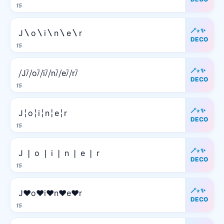
15
🪄⋆✨
J〵o〵i〵n〵e〵r
DECO
15
🪄⋆✨
⧸J⧶⧸o⧶⧸i⧶⧸n⧶⧸e⧶⧸r⧶
DECO
15
🪄⋆✨
J╎o╎i╎n╎e╎r
DECO
15
🪄⋆✨
J ❘ o ❘ i ❘ n ❘ e ❘ r
DECO
15
🪄⋆✨
J♥o♥i♥n♥e♥r
DECO
15