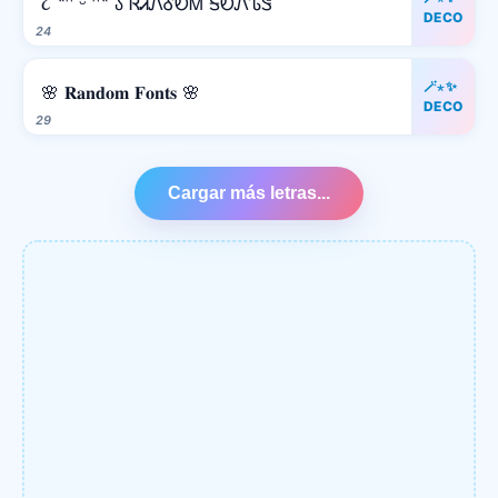
૮ ˶ᵔ ᵕ ᵔ˶ ა ᏒᏗᏁᎴᎧᎷ ᎦᎧᏁᏖᏕ
DECO
24
🪄⋆✨
🌸 𝐑𝐚𝐧𝐝𝐨𝐦 𝐅𝐨𝐧𝐭𝐬 🌸
DECO
29
Cargar más letras...