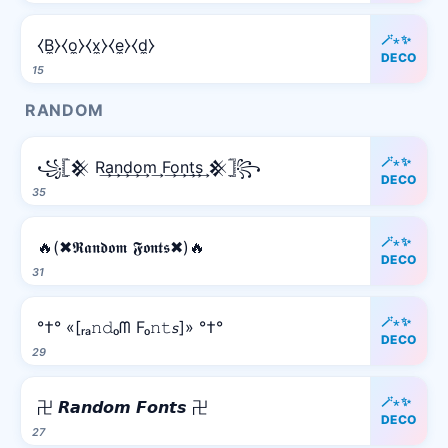
🪄⋆✨
⧼B̼⧽⧼o̼⧽⧼x̼⧽⧼e̼⧽⧼d̼⧽
DECO
15
RANDOM
🪄⋆✨
꧁𓊈𒆜 R͢a͢n͢d͢o͢m͢ F͢o͢n͢t͢s͢ 𒆜𓊉꧂
DECO
35
🪄⋆✨
🔥(✖𝕽𝖆𝖓𝖉𝖔𝖒 𝕱𝖔𝖓𝖙𝖘✖)🔥
DECO
31
🪄⋆✨
°†° «[ᵣₐ𝚗𝚍ₒᗰ Fₒ𝚗𝚝𝘴]» °†°
DECO
29
🪄⋆✨
卍 𝙍𝙖𝙣𝙙𝙤𝙢 𝙁𝙤𝙣𝙩𝙨 卍
DECO
27