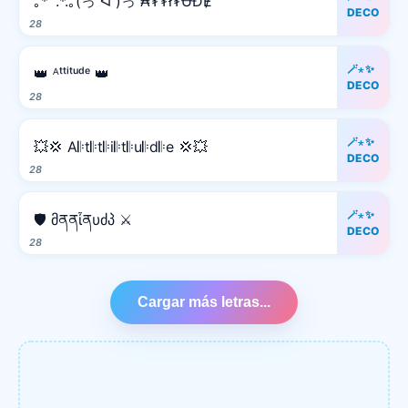
｡*ﾟ.*.｡(っ ᐛ )っ ₳₮₮ł₮ɄĐɆ
DECO
28
🪄⋆✨
👑 ᴬᵗᵗⁱᵗᵘᵈᵉ 👑
DECO
28
🪄⋆✨
💥💢 A𝄆t𝄆t𝄆i𝄆t𝄆u𝄆d𝄆e 💢💥
DECO
28
🪄⋆✨
🛡️ მནནἶནυძპ ⚔️
DECO
28
Cargar más letras...