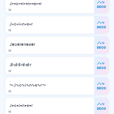
🪄⋆✨
J⊶o⊶i⊶n⊶e⊶r
DECO
15
🪄⋆✨
J⋆o⋆i⋆n⋆e⋆r
DECO
15
🪄⋆✨
J⨳o⨳i⨳n⨳e⨳r
DECO
15
🪄⋆✨
J𝄆o𝄆i𝄆n𝄆e𝄆r
DECO
15
🪄⋆✨
〜J∿o∿i∿n∿e∿r〜
DECO
15
🪄⋆✨
J▪o▪i▪n▪e▪r
DECO
15