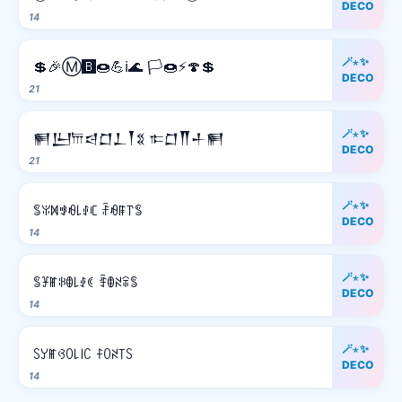
DECO
14
🪄⋆✨
💲🎉Ⓜ️🅱️🍩💪ℹ️🌊 🏳️🍩⚡️🍄💲
DECO
21
🪄⋆✨
𒂍𒌨𐎠𒁀𒆸𒁇𒐕𒐏 𐎣𒆸𒐖𒈦𒂍
DECO
21
🪄⋆✨
ꌚꐟꁒꃃꆂ꒒ꂑꏸ ꄘꆂꁹ꓅ꌚ
DECO
14
🪄⋆✨
ꌚꐞꂵꋰꂦ꒒ꂑꀯ ꄞꂦꋊꋖꌚ
DECO
14
🪄⋆✨
ꇙꌦꂵꃳꄲ꒒꒐ꉔ ꊰꄲꋊ꓄ꇙ
DECO
14