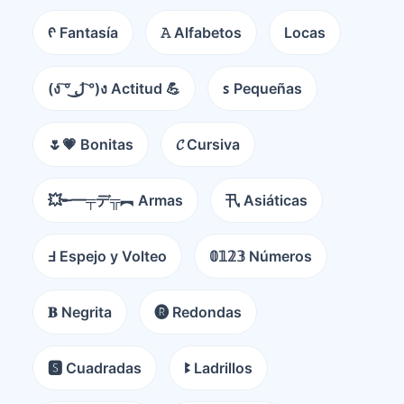
ᠻ Fantasía
𝙰 Alfabetos
Locas
(ง ͠° ͟ل͜ ͡°)ง Actitud 💪
ꜱ Pequeñas
🌷💗 Bonitas
𝓒 Cursiva
💥╾━╤デ╦︻ Armas
卂 Asiáticas
Ⅎ Espejo y Volteo
𝟘𝟙𝟚𝟛 Números
𝐁 Negrita
🅡 Redondas
🆂 Cuadradas
ꔪ Ladrillos