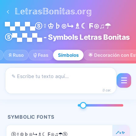
▀▄▀▄▀▄ⓢ☿♔♭⊙↳♗☾ Ϝ⊙♫☂
ⓢ▀▄▀▄▀▄ - Symbols Letras Bonitas
Я Ruso
U̵̮̽ Feas
Símbolos
🌟 Decoración con Est
☰
0 car.
SYMBOLIC FONTS
🪄⋆✨
ⓢ☿♔♭⊙↳♗☾ Ϝ⊙♫☂ⓢ