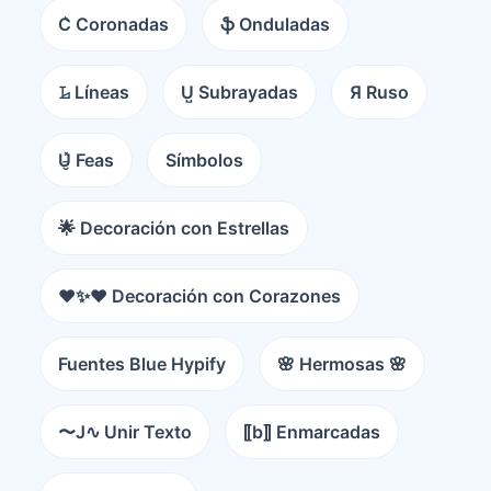
C͛ Coronadas
ֆ Onduladas
𝙻̷ Líneas
U̺ Subrayadas
Я Ruso
U̵̮̽ Feas
Símbolos
🌟 Decoración con Estrellas
❤️✨❤️ Decoración con Corazones
Fuentes Blue Hypify
🌸 Hermosas 🌸
〜J∿ Unir Texto
⟦b⟧ Enmarcadas