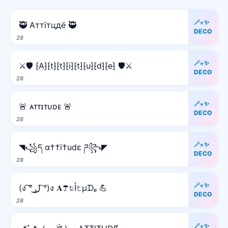
🪄⋆✨
🥷 Аттїтцдё 🥷
DECO
28
🪄⋆✨
⚔️🛡️ ⁅A⁆⁅t⁆⁅t⁆⁅i⁆⁅t⁆⁅u⁆⁅d⁆⁅e⁆ 🛡️⚔️
DECO
28
🪄⋆✨
🚨 ᴀᴛᴛɪᴛᴜᴅᴇ 🚨
DECO
28
🪄⋆✨
◥꧁ད α††ï†udε ཌ꧂◤
DECO
28
🪄⋆✨
(ง ͠° ͟ل͜ ͡°)ง 𝐀☂𝚝̷ﺃ𝚝µᗪₑ 💪
DECO
28
🪄⋆✨