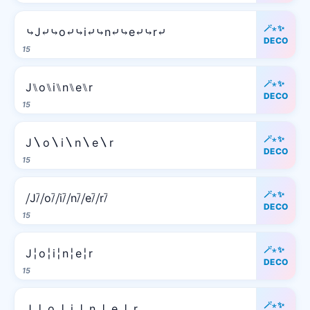
🪄⋆✨
⤷J⤶⤷o⤶⤷i⤶⤷n⤶⤷e⤶⤷r⤶
DECO
15
🪄⋆✨
J⑊o⑊i⑊n⑊e⑊r
DECO
15
🪄⋆✨
J〵o〵i〵n〵e〵r
DECO
15
🪄⋆✨
⧸J⧶⧸o⧶⧸i⧶⧸n⧶⧸e⧶⧸r⧶
DECO
15
🪄⋆✨
J╎o╎i╎n╎e╎r
DECO
15
🪄⋆✨
J ❘ o ❘ i ❘ n ❘ e ❘ r