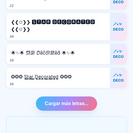
DECO
22
❮❮✩❯❯ 🆂🆃🅰🆁 🅳🅴🅲🅾🆁🅰🆃🅴🅳
🪄⋆✨
❮❮✩❯❯
DECO
39
🪄⋆✨
🌟✨🌟 S͆t͆a͆r͆ D͆e͆c͆o͆r͆a͆t͆e͆d͆ 🌟✨🌟
DECO
39
🪄⋆✨
❂❂❂ S̳t̳a̳r̳ ̳D̳e̳c̳o̳r̳a̳t̳e̳d̳ ❂❂❂
DECO
36
Cargar más letras...