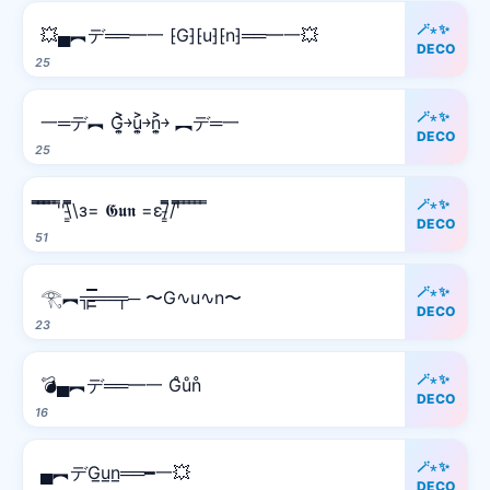
🪄⋆✨
💥▄︻デ══━一 ⁅G⁆⁅u⁆⁅n⁆══━一💥
DECO
25
🪄⋆✨
一═デ︻ G͎͍͐￫u͎͍͐￫n͎͍͐￫ ︻デ═一
DECO
25
🪄⋆✨
̿̿ ̿̿ ̿̿ ̿'̿'\̵͇̿̿\з= 𝕲𝖚𝖓 =ε/̵͇̿̿/'̿̿ ̿ ̿ ̿ ̿ ̿
DECO
51
🪄⋆✨
𓂀︻╦̵̵͇̿̿̿̿══╤─ 〜G∿u∿n〜
DECO
23
🪄⋆✨
💣▄︻デ══━一 G̊ůn̊
DECO
16
🪄⋆✨
▄︻デG̲u̲n̲══━一💥
DECO