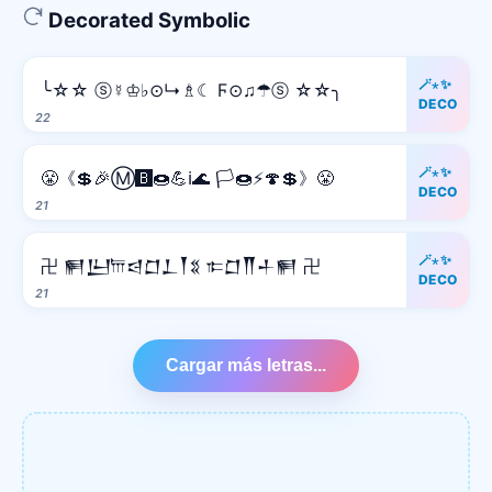
Decorated Symbolic
🪄⋆✨
╰☆☆ ⓢ☿♔♭⊙↳♗☾ Ϝ⊙♫☂ⓢ ☆☆╮
DECO
22
🪄⋆✨
😤《💲🎉Ⓜ️🅱️🍩💪ℹ️🌊 🏳️🍩⚡️🍄💲》😤
DECO
21
🪄⋆✨
卍 𒂍𒌨𐎠𒁀𒆸𒁇𒐕𒐏 𐎣𒆸𒐖𒈦𒂍 卍
DECO
21
Cargar más letras...