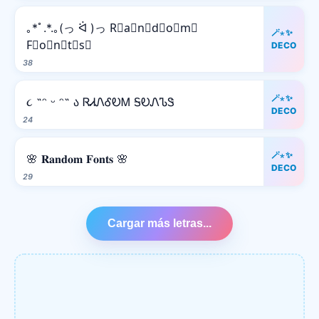
｡*ﾟ.*.｡(っ ᐛ )っ R⃒a⃒n⃒d⃒o⃒m⃒
🪄⋆✨
F⃒o⃒n⃒t⃒s⃒
DECO
38
🪄⋆✨
૮ ˶ᵔ ᵕ ᵔ˶ ა ᏒᏗᏁᎴᎧᎷ ᎦᎧᏁᏖᏕ
DECO
24
🪄⋆✨
🌸 𝐑𝐚𝐧𝐝𝐨𝐦 𝐅𝐨𝐧𝐭𝐬 🌸
DECO
29
Cargar más letras...