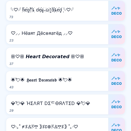
🪄⋆✨
𓆩♡𓆪 ׅׄჩִׂᧉ᩠ִׂ֗αׂׅׅ᥅ִ໋֗ȶׂׅ dׂׂ݂݂ᧉ᩠֗ɕִׄ˖ִ࣪ᦒ᩠ׂׅ᥅ִׂαִׂ໋ׅׅ֗ȶׂׅᧉ᩠֗dׂׂ݂݂ 𓆩♡𓆪
DECO
73
🪄⋆✨
♡⸝⸝ Hёаят Дёcѳяатёд ⸝⸝♡
DECO
23
🪄⋆✨
ꕥ♡ꕥ 𝙃𝙚𝙖𝙧𝙩 𝘿𝙚𝙘𝙤𝙧𝙖𝙩𝙚𝙙 ꕥ♡ꕥ
DECO
37
🪄⋆✨
🌟💘🌟 𝕳𝖊𝖆𝖗𝖙 𝕯𝖊𝖈𝖔𝖗𝖆𝖙𝖊𝖉 🌟💘🌟
DECO
43
🪄⋆✨
💎💘💎 ΉΣΛЯƬ DΣᄃӨЯΛƬΣD 💎💘💎
DECO
29
🪄⋆✨
♡·｡˚ ꛅ𖤟𖤬𖦪𖢧 𖤀𖤟ꛕ𖣠𖦪𖤬𖢧𖤟𖤀 ˚｡·♡
DECO