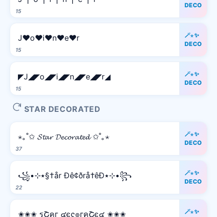
DECO
15
🪄⋆✨
J♥o♥i♥n♥e♥r
DECO
15
🪄⋆✨
◤J◢◤o◢◤i◢◤n◢◤e◢◤r◢
DECO
15
STAR DECORATED
🪄⋆✨
⋆｡˚✩ 𝓢𝓽𝓪𝓻 𝓓𝓮𝓬𝓸𝓻𝓪𝓽𝓮𝓭 ✩˚｡⋆
DECO
37
🪄⋆✨
꧁•⊹٭§†år Ðê¢ðrå†êÐ٭⊹•꧂
DECO
22
🪄⋆✨
✬✬✬ รՇคг ๔єς๏гคՇє๔ ✬✬✬