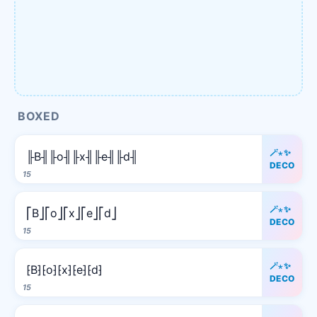
BOXED
🪄⋆✨
╟B╢╟o╢╟x╢╟e╢╟d╢
DECO
15
🪄⋆✨
⎡B⎦⎡o⎦⎡x⎦⎡e⎦⎡d⎦
DECO
15
🪄⋆✨
⁅B⁆⁅o⁆⁅x⁆⁅e⁆⁅d⁆
DECO
15