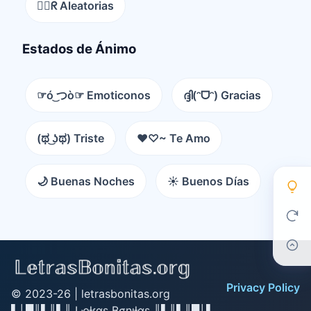
😵‍💫ᖇ Aleatorias
Estados de Ánimo
☞ó ͜つò☞ Emoticonos
ദ്ദി(ᵔᗜᵔ) Gracias
(ಥ ͜ʖಥ) Triste
♥♡~ Te Amo
🌙 Buenas Noches
☀️ Buenos Días
Privacy Policy
© 2023-26 |
letrasbonitas.org
▌│█║▌║▌║ Lҽƚɾαʂ Bσɳιƚαʂ ║▌║▌║█│▌