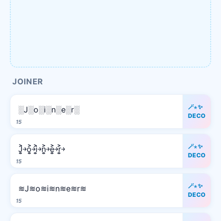
JOINER
🪄⋆✨
░J░o░i░n░e░r░
DECO
15
🪄⋆✨
J͎͍͐￫o͎͍͐￫i͎͍͐￫n͎͍͐￫e͎͍͐￫r͎͍͐￫
DECO
15
🪄⋆✨
≋J≋o≋i≋n≋e≋r≋
DECO
15