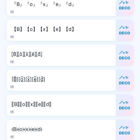
🪄⋆✨
『B』『o』『x』『e』『d』
DECO
15
🪄⋆✨
【B】【o】【x】【e】【d】
DECO
15
🪄⋆✨
⦏B̂⦎⦏ô⦎⦏x̂⦎⦏ê⦎⦏d̂⦎
DECO
15
🪄⋆✨
[B̲̅][o̲̅][x̲̅][e̲̅][d̲̅]
DECO
15
🪄⋆✨
⟦B⟧⟦o⟧⟦x⟧⟦e⟧⟦d⟧
DECO
15
🪄⋆✨
⦑B⦒⦑o⦒⦑x⦒⦑e⦒⦑d⦒
DECO
15