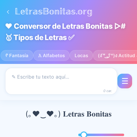
❤️ Conversor de Letras Bonitas ▷#
🥇 Tipos de Letras ✅
ᠻ Fantasía
𝙰 Alfabetos
Locas
(ง ͠° ͟ل͜ ͡°)ง Actitu
☰
0 car.
(｡♥‿♥｡) 𝐋𝐞𝐭𝐫𝐚𝐬 𝐁𝐨𝐧𝐢𝐭𝐚𝐬