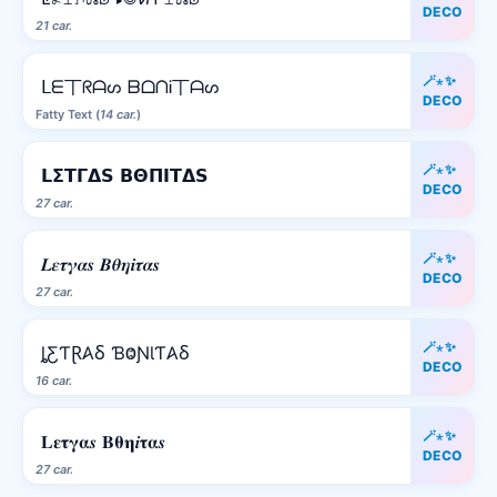
DECO
21 car.
🪄⋆✨
ᒪᗴ丅ᖇᗩᔕ ᗷᗝᑎᎥ丅ᗩᔕ
DECO
Fatty Text (
14 car.
)
🪄⋆✨
𝗟𝝨𝝩𝝘𝝙𝗦 𝝗𝝝𝝥𝝞𝝩𝝙𝗦
DECO
27 car.
🪄⋆✨
𝑳𝜺𝝉𝜸𝜶𝒔 𝜝𝜽𝜼𝒊𝝉𝜶𝒔
DECO
27 car.
🪄⋆✨
ȴƸƬⱤ𐤠Ⳝ ƁⰙƝƖƬ𐤠Ⳝ
DECO
16 car.
🪄⋆✨
𝐋𝛆𝛕𝛄𝛂𝒔 𝚩𝛉𝛈𝒊𝛕𝛂𝒔
DECO
27 car.