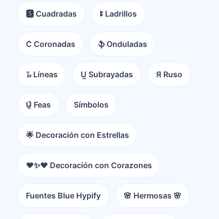
🆂 Cuadradas
ꔪ Ladrillos
C͛ Coronadas
ֆ Onduladas
𝙻̷ Líneas
U̺ Subrayadas
Я Ruso
U̵̮̽ Feas
Símbolos
🌟 Decoración con Estrellas
❤️✨❤️ Decoración con Corazones
Fuentes Blue Hypify
🌸 Hermosas 🌸