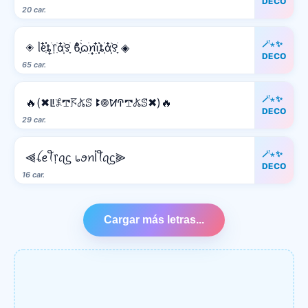
DECO
20 car.
🪄⋆✨
◈ ᥣᧉ᩠ִ໋֗֗ȶׂׅ᥅ִׂαִׂ໋ׅׅ࣪꯱ָׂ ϐִִׂ໋֢࣪࣪ᦒ᩠ׂׅꪀ݂࣭݂ꪱִ໋ׅ࣪֗ȶִׂׂׅαִׂ໋ׅׅ࣪꯱ָׂ ◈
DECO
65 car.
🪄⋆✨
🔥(✖ꚳ𖤟𖢧𖦪𖤬ꕷ ꔪ𖣠ꛘꛈ𖢧𖤬ꕷ✖)🔥
DECO
29 car.
🪄⋆✨
⫷ꪶꫀꪻ᥅ꪖᦓ ᥇ꪮꪀﺃꪻꪖᦓ⫸
DECO
16 car.
Cargar más letras...