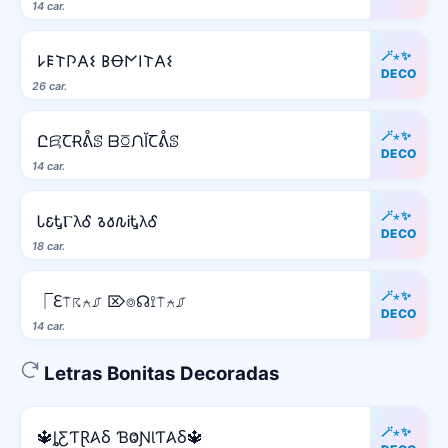
14 car.
🪄⋆✨
𐌋𐌄𐌕𐌐𐌀𐌔 𐌁Ꝋ𐌍𐌉𐌕𐌀𐌔
DECO
26 car.
🪄⋆✨
ԸꗛꞆɌᕔꕷ ᗹꗞᙁĬꞆᕔꕷ
DECO
14 car.
🪄⋆✨
Ꮣ𐒢ᎿⲄλᎴ 𐒈𐒀𐒐ᎥᎿλᎴ
DECO
18 car.
🪄⋆✨
⎾ℇ⍑☈⍲⎎ ⌦⌾☊⟟⍑⍲⎎
DECO
14 car.
Letras Bonitas Decoradas
🪄⋆✨
🔱ȴƸƬⱤ𐤠Ⳝ ƁⰙƝƖƬ𐤠Ⳝ🔱