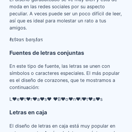
moda en las redes sociales por su aspecto
peculiar. A veces puede ser un poco difícil de leer,
así que es ideal para molestar un rato a tus
amigos.
ℓεƭ૨αร ɓσɳเƭαร
Fuentes de letras conjuntas
En este tipo de fuente, las letras se unen con
símbolos o caracteres especiales. El más popular
es el diseño de corazones, que te mostramos a
continuación:
L♥e♥t♥r♥a♥s♥ ♥B♥o♥n♥i♥t♥a♥s
Letras en caja
El diseño de letras en caja está muy popular en