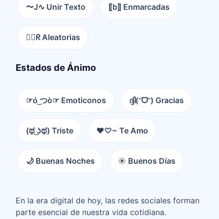
〜J∿ Unir Texto
⟦b⟧ Enmarcadas
😵‍💫ᖇ Aleatorias
Estados de Ánimo
☞ó ͜つò☞ Emoticonos
ദ്ദി(ᵔᗜᵔ) Gracias
(ಥ ͜ʖಥ) Triste
♥♡~ Te Amo
🌙 Buenas Noches
☀️ Buenos Días
En la era digital de hoy, las redes sociales forman
parte esencial de nuestra vida cotidiana.