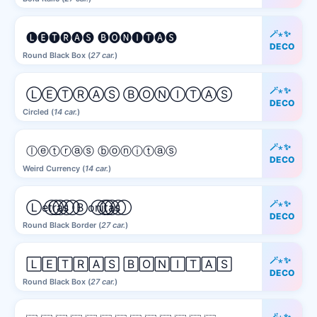
🪄⋆✨
🅛🅔🅣🅡🅐🅢 🅑🅞🅝🅘🅣🅐🅢
DECO
Round Black Box (
27 car.
)
🪄⋆✨
ⓁⒺⓉⓇⒶⓈ ⒷⓄⓃⒾⓉⒶⓈ
DECO
Circled (
14 car.
)
🪄⋆✨
ⓛⓔⓣⓡⓐⓢ ⓑⓞⓝⓘⓣⓐⓢ
DECO
Weird Currency (
14 car.
)
🪄⋆✨
L⃝e⃝t⃝r⃝a⃝s⃝ B⃝o⃝n⃝i⃝t⃝a⃝s⃝
DECO
Round Black Border (
27 car.
)
🪄⋆✨
🄻🄴🅃🅁🄰🅂 🄱🄾🄽🄸🅃🄰🅂
DECO
Round Black Box (
27 car.
)
🪄⋆✨