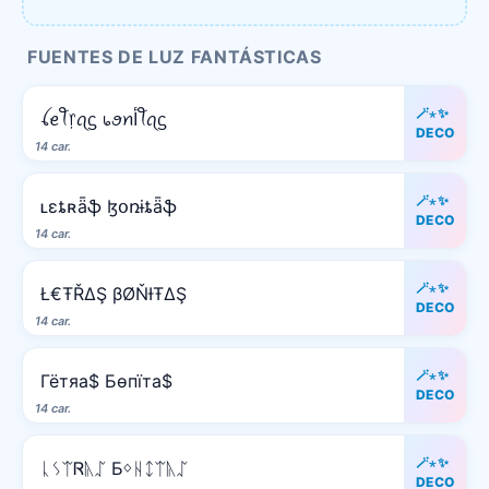
FUENTES DE LUZ FANTÁSTICAS
🪄⋆✨
ꪶꫀꪻ᥅ꪖᦓ ᥇ꪮꪀﺃꪻꪖᦓ
DECO
14 car.
🪄⋆✨
ʟɛȶʀǟֆ ɮօռɨȶǟֆ
DECO
14 car.
🪄⋆✨
Ł€ŦŘΔŞ βØŇƗŦΔŞ
DECO
14 car.
🪄⋆✨
Гётяа$ Бѳпїта$
DECO
14 car.
🪄⋆✨
ᚳᛊᛠᏒᚣᛢ Ƃᛜᚺᛨᛠᚣᛢ
DECO