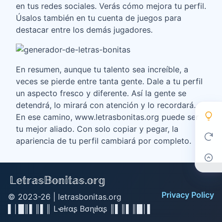
en tus redes sociales. Verás cómo mejora tu perfil.
Úsalos también en tu cuenta de juegos para
destacar entre los demás jugadores.
En resumen, aunque tu talento sea increíble, a
veces se pierde entre tanta gente. Dale a tu perfil
un aspecto fresco y diferente. Así la gente se
detendrá, lo mirará con atención y lo recordará.
En ese camino, www.letrasbonitas.org puede ser
tu mejor aliado. Con solo copiar y pegar, la
apariencia de tu perfil cambiará por completo.
Privacy Policy
© 2023-26 |
letrasbonitas.org
▌│█║▌║▌║ Lҽƚɾαʂ Bσɳιƚαʂ ║▌║▌║█│▌