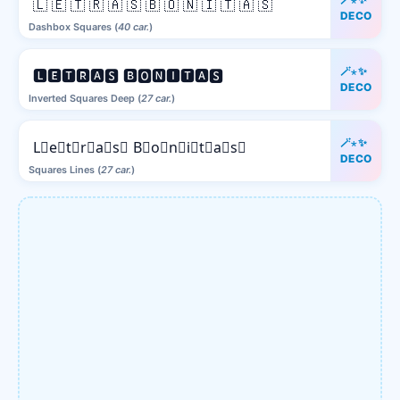
🇱 🇪 🇹 🇷 🇦 🇸 🇧 🇴 🇳 🇮 🇹 🇦 🇸
DECO
Dashbox Squares (
40 car.
)
🪄⋆✨
🅻🅴🆃🆁🅰🆂 🅱🅾🅽🅸🆃🅰🆂
DECO
Inverted Squares Deep (
27 car.
)
🪄⋆✨
L⃒e⃒t⃒r⃒a⃒s⃒ B⃒o⃒n⃒i⃒t⃒a⃒s⃒
DECO
Squares Lines (
27 car.
)