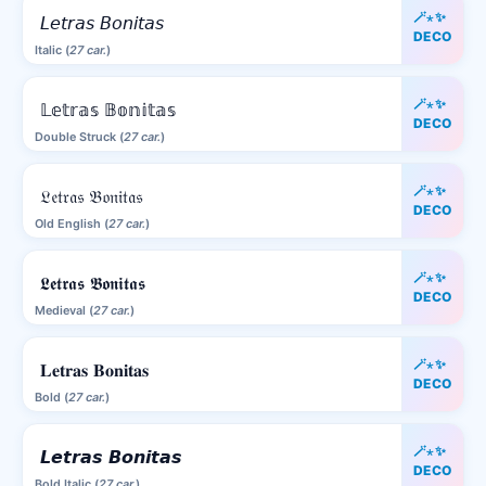
🪄⋆✨
𝘓𝘦𝘵𝘳𝘢𝘴 𝘉𝘰𝘯𝘪𝘵𝘢𝘴
DECO
Italic (
27 car.
)
🪄⋆✨
𝕃𝕖𝕥𝕣𝕒𝕤 𝔹𝕠𝕟𝕚𝕥𝕒𝕤
DECO
Double Struck (
27 car.
)
🪄⋆✨
𝔏𝔢𝔱𝔯𝔞𝔰 𝔅𝔬𝔫𝔦𝔱𝔞𝔰
DECO
Old English (
27 car.
)
🪄⋆✨
𝕷𝖊𝖙𝖗𝖆𝖘 𝕭𝖔𝖓𝖎𝖙𝖆𝖘
DECO
Medieval (
27 car.
)
🪄⋆✨
𝐋𝐞𝐭𝐫𝐚𝐬 𝐁𝐨𝐧𝐢𝐭𝐚𝐬
DECO
Bold (
27 car.
)
🪄⋆✨
𝙇𝙚𝙩𝙧𝙖𝙨 𝘽𝙤𝙣𝙞𝙩𝙖𝙨
DECO
Bold Italic (
27 car.
)