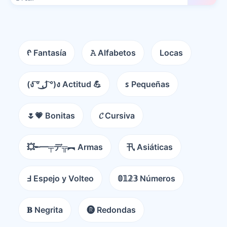
ᠻ Fantasía
𝙰 Alfabetos
Locas
(ง ͠° ͟ل͜ ͡°)ง Actitud 💪
ꜱ Pequeñas
🌷💗 Bonitas
𝓒 Cursiva
💥╾━╤デ╦︻ Armas
卂 Asiáticas
Ⅎ Espejo y Volteo
𝟘𝟙𝟚𝟛 Números
𝐁 Negrita
🅡 Redondas