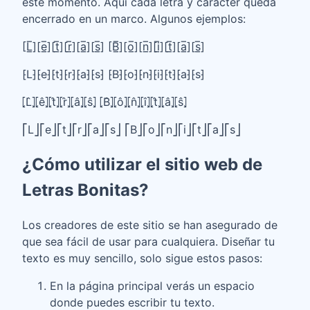
este momento. Aquí cada letra y carácter queda
encerrado en un marco. Algunos ejemplos:
[L̲̅][e̲̅][t̲̅][r̲̅][a̲̅][s̲̅] [B̲̅][o̲̅][n̲̅][i̲̅][t̲̅][a̲̅][s̲̅]
⁅L⁆⁅e⁆⁅t⁆⁅r⁆⁅a⁆⁅s⁆ ⁅B⁆⁅o⁆⁅n⁆⁅i⁆⁅t⁆⁅a⁆⁅s⁆
⦏L̂⦎⦏ê⦎⦏t̂⦎⦏r̂⦎⦏â⦎⦏ŝ⦎ ⦏B̂⦎⦏ô⦎⦏n̂⦎⦏î⦎⦏t̂⦎⦏â⦎⦏ŝ⦎
⎡L⎦⎡e⎦⎡t⎦⎡r⎦⎡a⎦⎡s⎦ ⎡B⎦⎡o⎦⎡n⎦⎡i⎦⎡t⎦⎡a⎦⎡s⎦
¿Cómo utilizar el sitio web de
Letras Bonitas?
Los creadores de este sitio se han asegurado de
que sea fácil de usar para cualquiera. Diseñar tu
texto es muy sencillo, solo sigue estos pasos:
En la página principal verás un espacio
donde puedes escribir tu texto.