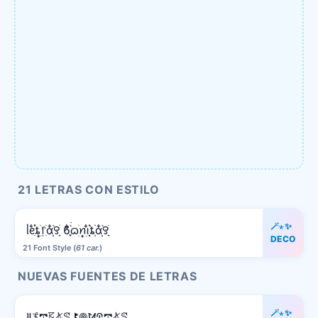
21 LETRAS CON ESTILO
🪄⋆✨
ᥣᧉ᩠ִ໋֗֗ȶׂׅ᥅ִׂαִׂ໋ׅׅ࣪꯱ָׂ ϐִִׂ໋֢࣪࣪ᦒ᩠ׂׅꪀ݂࣭݂ꪱִ໋ׅ࣪֗ȶִׂׂׅαִׂ໋ׅׅ࣪꯱ָׂ
DECO
21 Font Style (
61 car.
)
NUEVAS FUENTES DE LETRAS
🪄⋆✨
ꚳ𖤟𖢧𖦪𖤬ꕷ ꔪ𖣠ꛘꛈ𖢧𖤬ꕷ