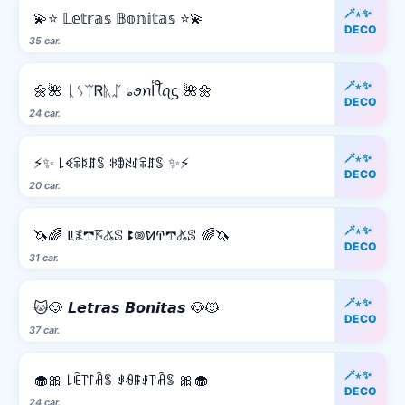
🪄⋆✨
💫⭐ 𝕃𝕖𝕥𝕣𝕒𝕤 𝔹𝕠𝕟𝕚𝕥𝕒𝕤 ⭐💫
DECO
35 car.
🪄⋆✨
🌼🌺 ᚳᛊᛠᏒᚣᛢ ᥇ꪮꪀﺃꪻꪖᦓ 🌺🌼
DECO
24 car.
🪄⋆✨
⚡✨ ꒒ꈼꋖꌅꁲꌚ ꋰꂦꋊꂑꋖꁲꌚ ✨⚡
DECO
20 car.
🪄⋆✨
🦄🌈 ꚳ𖤟𖢧𖦪𖤬ꕷ ꔪ𖣠ꛘꛈ𖢧𖤬ꕷ 🌈🦄
DECO
31 car.
🪄⋆✨
🐱🐶 𝙇𝙚𝙩𝙧𝙖𝙨 𝘽𝙤𝙣𝙞𝙩𝙖𝙨 🐶🐱
DECO
37 car.
🪄⋆✨
🧁🎀 ꒒ꍟ꓅꒓ꋫꌚ ꃃꆂꁹꂑ꓅ꋫꌚ 🎀🧁
DECO
24 car.