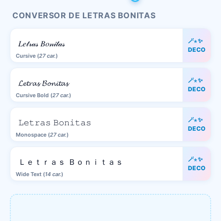
CONVERSOR DE LETRAS BONITAS
🪄⋆✨
𝐿𝑒𝓉𝓇𝒶𝓈 𝐵𝑜𝓃𝒾𝓉𝒶𝓈
DECO
Cursive (
27 car.
)
🪄⋆✨
𝓛𝓮𝓽𝓻𝓪𝓼 𝓑𝓸𝓷𝓲𝓽𝓪𝓼
DECO
Cursive Bold (
27 car.
)
🪄⋆✨
𝙻𝚎𝚝𝚛𝚊𝚜 𝙱𝚘𝚗𝚒𝚝𝚊𝚜
DECO
Monospace (
27 car.
)
🪄⋆✨
Ｌｅｔｒａｓ Ｂｏｎｉｔａｓ
DECO
Wide Text (
14 car.
)